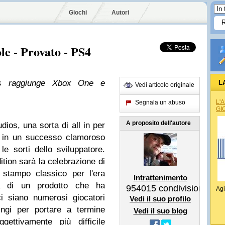
Giochi
Autori
le - Provato - PS4
ios raggiunge Xbox One e
L
Vedi articolo originale
L'
Segnala un abuso
GI
A proposito dell'autore
dios, una sorta di all in per
o in un successo clamoroso
 sorti dello sviluppatore.
ition sarà la celebrazione di
 stampo classico per l'era
Intrattenimento
va di un prodotto che ha
954015
condivisioni
Agi
i siano numerosi giocatori
Vedi il suo profilo
ingi per portare a termine
Vedi il suo blog
ettivamente più difficile