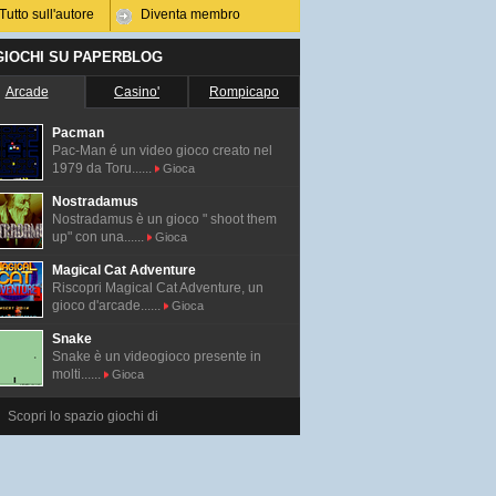
Tutto sull'autore
Diventa membro
 GIOCHI SU PAPERBLOG
Arcade
Casino'
Rompicapo
Pacman
Pac-Man é un video gioco creato nel
1979 da Toru......
Gioca
Nostradamus
Nostradamus è un gioco " shoot them
up" con una......
Gioca
Magical Cat Adventure
Riscopri Magical Cat Adventure, un
gioco d'arcade......
Gioca
Snake
Snake è un videogioco presente in
molti......
Gioca
Scopri lo spazio giochi di