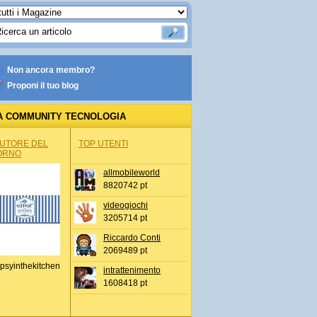
Non ancora membro?
Proponi il tuo blog
A COMMUNITY TECNOLOGIA
AUTORE DEL
TOP UTENTI
ORNO
allmobileworld
8820742 pt
videogiochi
3205714 pt
Riccardo Conti
2069489 pt
psyinthekitchen
intrattenimento
1608418 pt