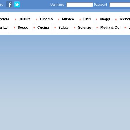
 su
Username
Password
ocietà
Cultura
Cinema
Musica
Libri
Viaggi
Tecnol
er Lei
Sesso
Cucina
Salute
Scienze
Media & Co