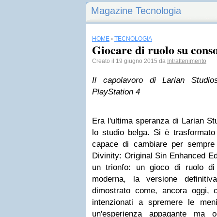
Magazine Tecnologia
HOME
›
TECNOLOGIA
Giocare di ruolo su conso
Creato il 19 giugno 2015 da
Intrattenimento
Il capolavoro di Larian Stud
PlayStation 4
Era l'ultima speranza di Larian Stu
lo studio belga. Si è trasformat
capace di cambiare per sempre le
Divinity: Original Sin Enhanced Ed
un trionfo: un gioco di ruolo di
moderna, la versione definiti
dimostrato come, ancora oggi, c
intenzionati a spremere le men
un'esperienza appagante ma ogg