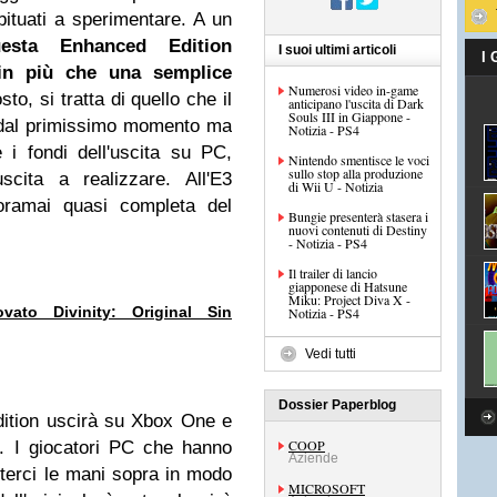
ituati a sperimentare. A un
uesta Enhanced Edition
I suoi ultimi articoli
I
in più che una semplice
Numerosi video in-game
sto, si tratta di quello che il
anticipano l'uscita di Dark
Souls III in Giappone -
 dal primissimo momento ma
Notizia - PS4
i fondi dell'uscita su PC,
Nintendo smentisce le voci
sullo stop alla produzione
scita a realizzare. All'E3
di Wii U - Notizia
oramai quasi completa del
Bungie presenterà stasera i
nuovi contenuti di Destiny
- Notizia - PS4
Il trailer di lancio
giapponese di Hatsune
Miku: Project Diva X -
ato Divinity: Original Sin
Notizia - PS4
Vedi tutti
Dossier Paperblog
dition uscirà su Xbox One e
COOP
. I giocatori PC che hanno
Aziende
tterci le mani sopra in modo
MICROSOFT