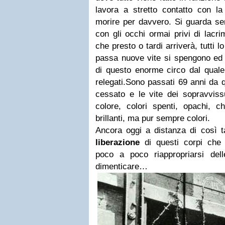
lavora a stretto contatto con 
morire per davvero. Si guarda sem
con gli occhi ormai privi di lacri
che presto o tardi arriverà, tutti
passa nuove vite si spengono ed a
di questo enorme circo dal quale
relegati.
Sono passati 69 anni da q
cessato e le vite dei sopravviss
colore, colori spenti, opachi, 
brillanti, ma pur sempre colori.
Ancora oggi a distanza di così ta
liberazione
di questi corpi che 
poco a poco riappropriarsi del
dimenticare
…