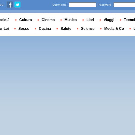
 su
Username
Password
ocietà
Cultura
Cinema
Musica
Libri
Viaggi
Tecnol
er Lei
Sesso
Cucina
Salute
Scienze
Media & Co