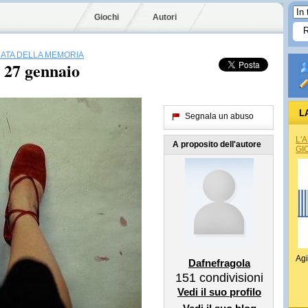
Giochi
Autori
ATA DELLA MEMORIA
 27 gennaio
L
Segnala un abuso
L'
A proposito dell'autore
GI
Agi
Dafnefragola
151
condivisioni
Vedi il suo profilo