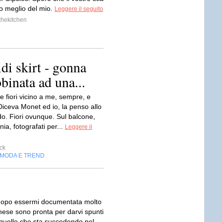
 meglio del mio.
Leggere il seguito
thekitchen
idi skirt - gonna
binata ad una...
 fiori vicino a me, sempre, e
Diceva Monet ed io, la penso allo
o. Fiori ovunque. Sul balcone,
nia, fotografati per...
Leggere il
ck
MODA E TREND
dopo essermi documentata molto
mese sono pronta per darvi spunti
quello che sta succedendo nel