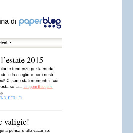
ina di
icoli :
l’estate 2015
colori e tendenze per la moda
delli da scegliere per i nostri
cool! Ci sono stati momenti in cui
esta se la...
Leggere il seguito
ap
END
PER LEI
,
 valigie!
qui a pensare alle vacanze.