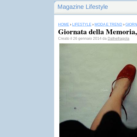
Magazine Lifestyle
HOME
›
LIFESTYLE
›
MODA E TREND
›
GIORN
Giornata della Memoria,
Creato il 26 gennaio 2014 da
Dafnefragola