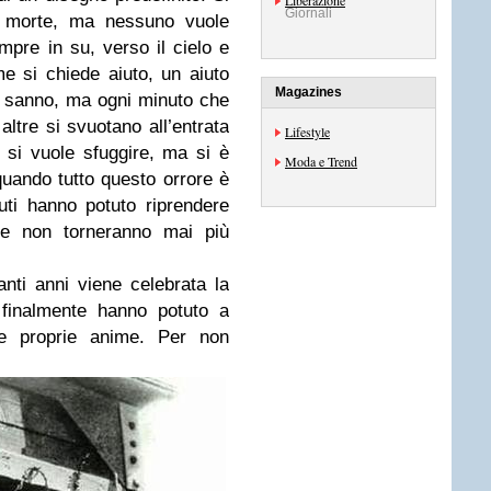
Liberazione
Giornali
la morte, ma nessuno vuole
pre in su, verso il cielo e
me si chiede aiuto, un aiuto
Magazines
 lo sanno, ma ogni minuto che
ltre si svuotano all’entrata
Lifestyle
 si vuole sfuggire, ma si è
Moda e Trend
uando tutto questo orrore è
uti hanno potuto riprendere
che non torneranno mai più
nti anni viene celebrata la
finalmente hanno potuto a
le proprie anime. Per non