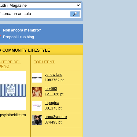
Non ancora membro?
Proponi il tuo blog
A COMMUNITY LIFESTYLE
AUTORE DEL
TOP UTENTI
ORNO
yellowflate
1983762 pt
lory663
1211328 pt
topogina
881373 pt
psyinthekitchen
anna3venere
874493 pt