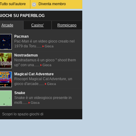
Tutto sull'autore
Diventa membro
 GIOCHI SU PAPERBLOG
Arcade
Casino'
Rompicapo
Pacman
Pac-Man é un video gioco creato nel
1979 da Toru......
Gioca
Nostradamus
Nostradamus è un gioco " shoot them
up" con una......
Gioca
Magical Cat Adventure
Riscopri Magical Cat Adventure, un
gioco d'arcade......
Gioca
Snake
Snake è un videogioco presente in
molti......
Gioca
Scopri lo spazio giochi di