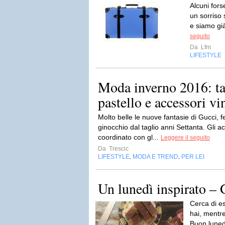
Alcuni for
un sorriso
e siamo già
seguito
Da
Lfm
LIFESTYLE
Moda inverno 2016: tai
pastello e accessori vi
Molto belle le nuove fantasie di Gucci, fe
ginocchio dal taglio anni Settanta. Gli
coordinato con gl...
Leggere il seguito
Da
Trescic
LIFESTYLE
MODA E TREND
PER LEI
,
,
Un lunedì inspirato – 
Cerca di es
hai, mentre
Buon lunedì