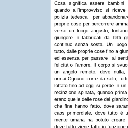
Cosa significa essere bambini n
quando all’improvviso si riceve 
polizia tedesca per abbandonare 
proprie cose per percorrere ammas
verso un luogo angusto, lontano 
giungere in fabbricati dai tetti 
continuo senza sosta. Un luogo
tutto, dalle proprie cose fino a giu
ed essenza per passare ai senti
felicità o l’amore. Il corpo si svu
un angolo remoto, dove nulla
ormai.
Ognuno corre da solo, tutto
lottato fino ad oggi si perde in un 
recinzione spinata, quando prima
erano quelle delle rose del giardin
che fine hanno fatto, dove saran
caos primordiale, dove tutto è u
mente umana ha potuto creare u
dove tutto viene fatto in funzione 