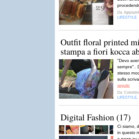
procedendo
Da
Agipsyin
LIFESTYLE
Outfit floral printed m
stampa a fiori kocca ab
"Devo avere
sempre".. 
stesso mod
sulla scriva
seguito
Da
Colorblo
LIFESTYLE
,
Digital Fashion (17)
Ci siamo, 
in questo 
e news su 