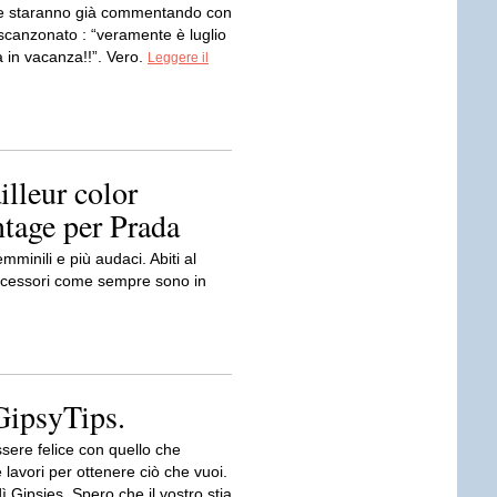
se staranno già commentando con
 scanzonato : “veramente è luglio
 in vacanza!!”. Vero.
Leggere il
lleur color
ntage per Prada
mminili e più audaci. Abiti al
 accessori come sempre sono in
GipsyTips.
sere felice con quello che
 lavori per ottenere ciò che vuoi.
 Gipsies. Spero che il vostro stia