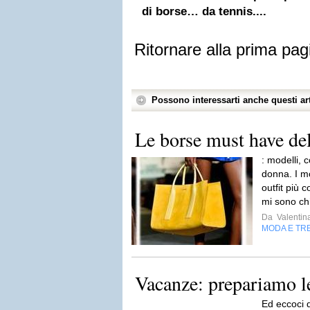
di borse… da tennis....
Ritornare alla prima pag
Possono interessarti anche questi art
Le borse must have del
: modelli, 
donna. I mo
outfit più 
mi sono chi
Da
Valentin
MODA E TR
Vacanze: prepariamo le
Ed eccoci 