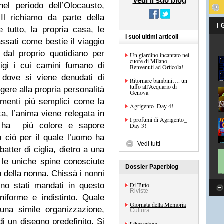
Vedi il suo blog
el periodo dell’Olocausto,
Il richiamo da parte della
I
tutto, la propria casa, le
I suoi ultimi articoli
sati come bestie il viaggio
dal proprio quotidiano per
Un giardino incantato nel
cuore di Milano.
grigi i cui camini fumano di
Benvenuti ad Orticola!
 dove si viene denudati di
Ritornare bambini…. un
tuffo all'Acquario di
ngere alla propria personalità
Genova
menti più semplici come la
Agrigento_Day 4!
ota, l’anima viene relegata in
I profumi di Agrigento_
, ha più colore e sapore
Day 3!
 ciò per il quale l’uomo ha
Vedi tutti
batter di ciglia, dietro a una
 le uniche spine conosciute
Dossier Paperblog
o della nonna. Chissà i nonni
no stati mandati in questo
Di Tutto
Riviste
niforme e indistinto. Quale
Giornata della Memoria
na simile organizzazione,
Cultura
di un disegno predefinito. Si