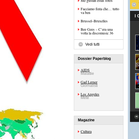
Me gustan estas fotos
Facciamo finta che… tutto
va ben
I
Brussel–Bruxelles
Bee Gees – C’era una
volta la discomusic 36
Vedi tutti
Dossier Paperblog
AIDS
Malattie
Gad Lerner
Giornalisti
Los Angeles
Mete
Magazine
Cultura