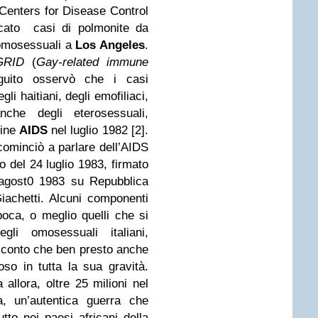
Centers for Disease Control
cato casi di polmonite da
omosessuali a
Los Angeles
.
GRID
(
Gay-related immune
uito osservò che i casi
i haitiani, degli emofiliaci,
nche degli eterosessuali,
mine
AIDS
nel luglio 1982 [2].
 cominciò a parlare dell’AIDS
o del 24 luglio 1983, firmato
 agost0 1983 su Repubblica
iachetti. Alcuni componenti
poca, o meglio quelli che si
egli omosessuali italiani,
 conto che ben presto anche
so in tutta la sua gravità.
 allora, oltre 25 milioni nel
a, un’autentica guerra che
tto nei paesi africani della