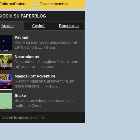
Tutto sull'autore
Diventa membro
 GIOCHI SU PAPERBLOG
Arcade
Casino'
Rompicapo
Pacman
Pac-Man é un video gioco creato nel
1979 da Toru......
Gioca
Nostradamus
Nostradamus è un gioco " shoot them
up" con una......
Gioca
Magical Cat Adventure
Riscopri Magical Cat Adventure, un
gioco d'arcade......
Gioca
Snake
Snake è un videogioco presente in
molti......
Gioca
Scopri lo spazio giochi di