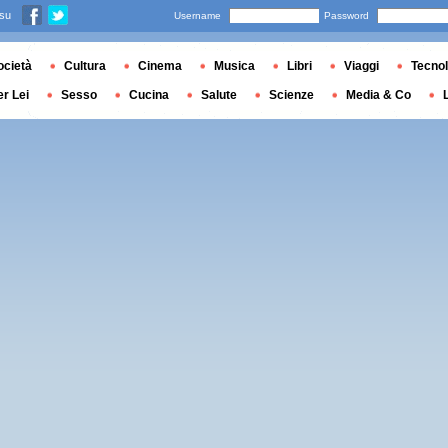
 su
Username
Password
ocietà
Cultura
Cinema
Musica
Libri
Viaggi
Tecnol
er Lei
Sesso
Cucina
Salute
Scienze
Media & Co