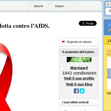
Giochi
Autori
lotta contro l’AIDS.
L
Segnala un abuso
L'
A proposito dell'autore
GI
Marvigar4
1842
condivisioni
Vedi il suo profilo
Vedi il suo blog
Agi
I suoi ultimi articoli