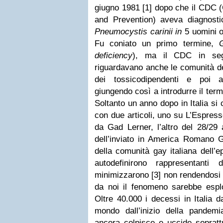
giugno 1981 [1] dopo che il CDC (
and Prevention)
aveva diagnosti
Pneumocystis carinii in
5 uomini 
Fu coniato un primo termine,
deficiency
), ma il CDC in seg
riguardavano anche le comunità degl
dei tossicodipendenti e poi a
giungendo così a introdurre il ter
Soltanto un anno dopo in Italia si
con due articoli, uno su L’Espress
da Gad Lerner, l’altro del 28/29
dell’inviato in America Romano G
della comunità gay italiana dell’e
autodefinirono rappresentanti d
minimizzarono [3] non rendendosi
da noi il fenomeno sarebbe esplo
Oltre 40.000 i decessi in Italia da
mondo dall’inizio della pandemi
ancora colpisce e uccide soprattu