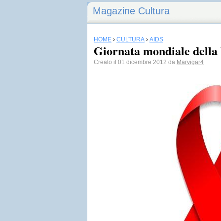
Magazine Cultura
HOME
›
CULTURA
›
AIDS
Giornata mondiale della 
Creato il 01 dicembre 2012 da
Marvigar4