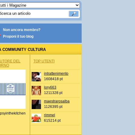
Non ancora membro?
Proponi il tuo blog
A COMMUNITY CULTURA
AUTORE DEL
TOP UTENTI
ORNO
intrattenimento
1608418 pt
lory663
1211328 pt
maestrarosalba
1126395 pt
psyinthekitchen
rimmel
615214 pt