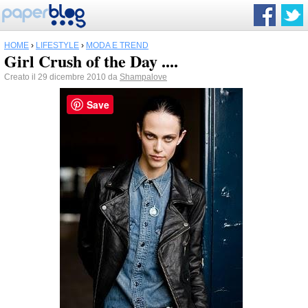
HOME
›
LIFESTYLE
›
MODA E TREND
Girl Crush of the Day ....
Creato il 29 dicembre 2010 da
Shampalove
Save