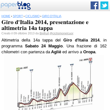
HOME
›
SPORT
›
CICLISMO
›
GIRO D'ITALIA
Giro d'Italia 2014, presentazione e
altimetria 14a tappa
Creato il 09 ottobre 2013 da
Bigfruit
@ciclismonelcuor
Altimetria della 14a tappa del
Giro d'Italia
2014
, in
programma
Sabato 24 Maggio
. Una frazione di 162
chilometri con partenza da
Agliè
ed arrivo a
Oropa
.