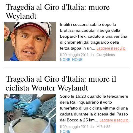
Tragedia al Giro d'Italia: muore
Weylandt
Inutili i soccorsi subito dopo la
bruttissima caduta: il belga della
Leopard-Trek, caduto a una ventina
di chilometri dal traguardo della
terza tappa in un...
Leggere il seguito
Il 09 maggio 2011 da
Crazyideas
NONE
NONE
,
Tragedia al Giro d'Italia: muore il
ciclista Wouter Weylandt
Sono le 16:20 quando le telecamere
della Rai inquadrano il volto
tumefatto di un ciclista vittima di una
caduta durante la discesa del Passo
del Bocco a 25 km...
Leggere il seguito
Il 09 maggio 2011 da
Mi7ch85
NONE