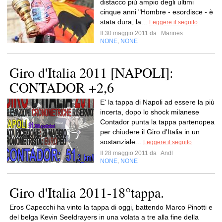
distacco più ampio degli ultimi
cinque anni "Hombre - esordisce - è
stata dura, la...
Leggere il seguito
Il 30 maggio 2011 da
Marines
NONE
NONE
,
Giro d'Italia 2011 [NAPOLI]:
CONTADOR +2,6
E' la tappa di Napoli ad essere la più
incerta, dopo lo shock milanese
Contador punta la tappa partenopea
per chiudere il Giro d'Italia in un
sostanziale...
Leggere il seguito
Il 28 maggio 2011 da
Andl
NONE
NONE
,
Giro d'Italia 2011-18°tappa.
Eros Capecchi ha vinto la tappa di oggi, battendo Marco Pinotti e
del belga Kevin Seeldrayers in una volata a tre alla fine della