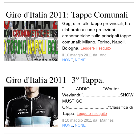
Giro d'Italia 2011: Tappe Comunali
Gpg, oltre alle tappe provinciali, ha
elaborato alcune proiezioni
cronometriche sulle principali tappe
comunali: Milano, Torino, Napoli,
Bologna.
Leggere il seguito
Il 10 maggio 2011 da
Andl
NONE
NONE
,
Giro d'Italia 2011- 3° Tappa.
"..........ADDIO..........."Wouter
Weylandt "..............................SHOW
MUST GO
ON................................"Classifica di
Tappa.
Leggere il seguito
Il 10 maggio 2011 da
Marines
NONE
NONE
,