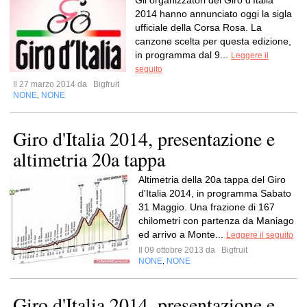
Gli organizzatori del Giro d'Italia
2014 hanno annunciato oggi la sigla
ufficiale della Corsa Rosa. La
canzone scelta per questa edizione,
in programma dal 9...
Leggere il
seguito
Il 27 marzo 2014 da
Bigfruit
NONE
NONE
,
Giro d'Italia 2014, presentazione e
altimetria 20a tappa
Altimetria della 20a tappa del Giro
d'Italia 2014, in programma Sabato
31 Maggio. Una frazione di 167
chilometri con partenza da Maniago
ed arrivo a Monte...
Leggere il seguito
Il 09 ottobre 2013 da
Bigfruit
NONE
NONE
,
Giro d'Italia 2014, presentazione e