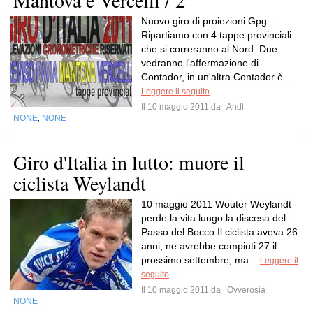
Mantova e Vercelli / 2
Nuovo giro di proiezioni Gpg.
Ripartiamo con 4 tappe provinciali
che si correranno al Nord. Due
vedranno l'affermazione di
Contador, in un'altra Contador è...
Leggere il seguito
Il 10 maggio 2011 da
Andl
NONE
NONE
,
Giro d'Italia in lutto: muore il
ciclista Weylandt
10 maggio 2011 Wouter Weylandt
perde la vita lungo la discesa del
Passo del Bocco.Il ciclista aveva 26
anni, ne avrebbe compiuti 27 il
prossimo settembre, ma...
Leggere il
seguito
Il 10 maggio 2011 da
Ovverosia
NONE