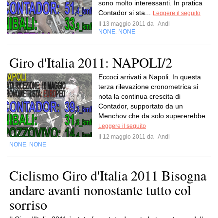
sono molto interessanti. In pratica
Contador si sta...
Leggere il seguito
Il 13 maggio 2011 da
Andl
NONE
NONE
,
Giro d'Italia 2011: NAPOLI/2
Eccoci arrivati a Napoli. In questa
terza rilevazione cronometrica si
nota la continua crescita di
Contador, supportato da un
Menchov che da solo supererebbe...
Leggere il seguito
Il 12 maggio 2011 da
Andl
NONE
NONE
,
Ciclismo Giro d'Italia 2011 Bisogna
andare avanti nonostante tutto col
sorriso