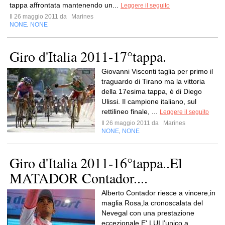
tappa affrontata mantenendo un...
Leggere il seguito
Il 26 maggio 2011 da
Marines
NONE
NONE
,
Giro d'Italia 2011-17°tappa.
Giovanni Visconti taglia per primo il
traguardo di Tirano ma la vittoria
della 17esima tappa, è di Diego
Ulissi. Il campione italiano, sul
rettilineo finale, ...
Leggere il seguito
Il 26 maggio 2011 da
Marines
NONE
NONE
,
Giro d'Italia 2011-16°tappa..El
MATADOR Contador....
Alberto Contador riesce a vincere,in
maglia Rosa,la cronoscalata del
Nevegal con una prestazione
eccezionale.E' LUI,l’unico a