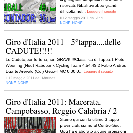
riservati: Nibali avrebbe grandi
difficoltà nel...
Leggere il seguito
Il 12 maggio 2011 da
Andl
NONE
NONE
,
Giro d'Italia 2011 - 5°tappa....delle
CADUTE!!!!!
Le Cadute,per fortuna,non GRAVI!!!!!Classifica di Tappa.1 Pieter
Weening (Ned) Rabobank Cycling Team 4:54:49 2 Fabio Andres
Duarte Arevalo (Col) Geox-TMC 0:00:0...
Leggere il seguito
Il 12 maggio 2011 da
Marines
NONE
NONE
,
Giro d'Italia 2011: Macerata,
Campobasso, Reggio Calabria / 2
Siamo qui con le ultime 3 tappe
provinciali, siamo al Centro-Sud.
Gpg ha elaborato alcune proiezioni