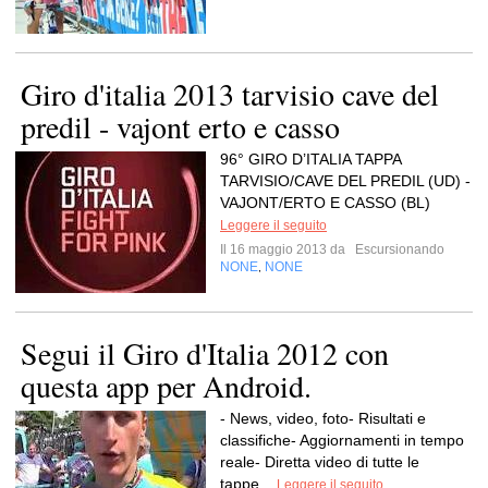
Giro d'italia 2013 tarvisio cave del
predil - vajont erto e casso
96° GIRO D’ITALIA TAPPA
TARVISIO/CAVE DEL PREDIL (UD) -
VAJONT/ERTO E CASSO (BL)
Leggere il seguito
Il 16 maggio 2013 da
Escursionando
NONE
NONE
,
Segui il Giro d'Italia 2012 con
questa app per Android.
- News, video, foto- Risultati e
classifiche- Aggiornamenti in tempo
reale- Diretta video di tutte le
tappe...
Leggere il seguito