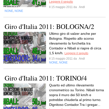
Leggere il seguito
Il 15 maggio 2011 da
Andl
NONE
NONE
,
Giro d'Italia 2011: BOLOGNA/2
Ultimo giro di valzer anche per
Bologna. Rispetto allo scorso
rilevamento la forchetta tra
Contador e Nibali si riapre di circa
1,5 km/h.
Leggere il seguito
Il 15 maggio 2011 da
Andl
NONE
NONE
,
Giro d'Italia 2011: TORINO/4
Quarto ed ultimo rilevamento
cronometrico su Torino. Nibali torna
sopra il muro dei 50 km/h e
potrebbe chiuderla al primo turno.
Dignitoso Contador.Tra i gregar...