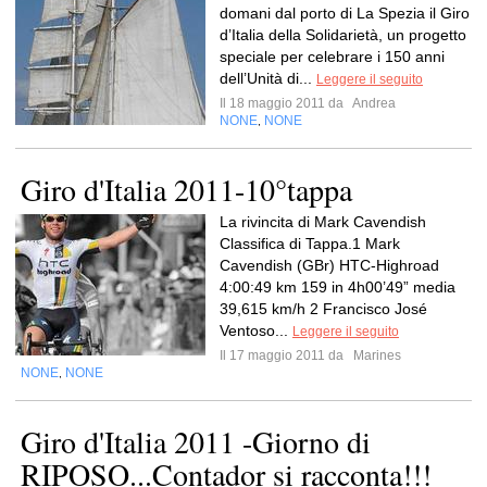
domani dal porto di La Spezia il Giro
d’Italia della Solidarietà, un progetto
speciale per celebrare i 150 anni
dell’Unità di...
Leggere il seguito
Il 18 maggio 2011 da
Andrea
NONE
NONE
,
Giro d'Italia 2011-10°tappa
La rivincita di Mark Cavendish
Classifica di Tappa.1 Mark
Cavendish (GBr) HTC-Highroad
4:00:49 km 159 in 4h00’49” media
39,615 km/h 2 Francisco José
Ventoso...
Leggere il seguito
Il 17 maggio 2011 da
Marines
NONE
NONE
,
Giro d'Italia 2011 -Giorno di
RIPOSO...Contador si racconta!!!