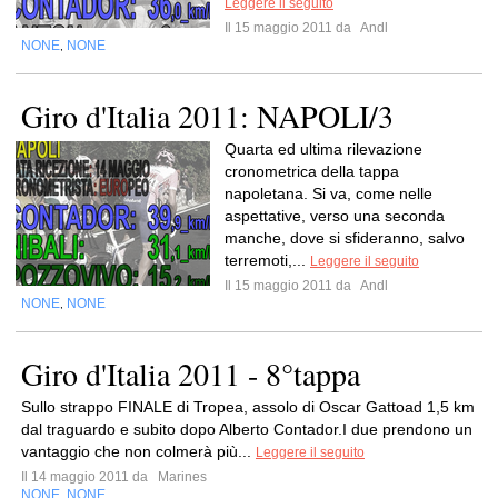
Leggere il seguito
Il 15 maggio 2011 da
Andl
NONE
NONE
,
Giro d'Italia 2011: NAPOLI/3
Quarta ed ultima rilevazione
cronometrica della tappa
napoletana. Si va, come nelle
aspettative, verso una seconda
manche, dove si sfideranno, salvo
terremoti,...
Leggere il seguito
Il 15 maggio 2011 da
Andl
NONE
NONE
,
Giro d'Italia 2011 - 8°tappa
Sullo strappo FINALE di Tropea, assolo di Oscar Gattoad 1,5 km
dal traguardo e subito dopo Alberto Contador.I due prendono un
vantaggio che non colmerà più...
Leggere il seguito
Il 14 maggio 2011 da
Marines
NONE
NONE
,