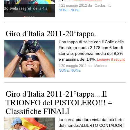
Il 21 maggio 2012 da
Cactusmtb
NONE
NONE
,
Giro d'Italia 2011-20°tappa.
Una tappa di salite con il Colle delle
Finestre,a quota 2.178 con 6 km di
sterrato, pendenza media del 9,2%
e massima del 14%.
Leggere il seguito
Il 30 maggio 2011 da
Marines
NONE
NONE
,
Giro d'Italia 2011-21°tappa....Il
TRIONFO del PISTOLERO!!! +
Classifiche FINALI
La corsa più dura vinta dal più forte
del mondo.ALBERTO CONTADOR Il