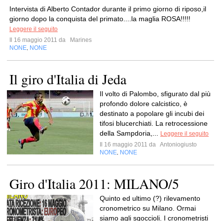
Intervista di Alberto Contador durante il primo giorno di riposo,il
giorno dopo la conquista del primato....la maglia ROSA!!!!!
Leggere il seguito
Il 16 maggio 2011 da
Marines
NONE
NONE
,
Il giro d'Italia di Jeda
Il volto di Palombo, sfigurato dal più
profondo dolore calcistico, è
destinato a popolare gli incubi dei
tifosi blucerchiati. La retrocessione
della Sampdoria,...
Leggere il seguito
Il 16 maggio 2011 da
Antoniogiusto
NONE
NONE
,
Giro d'Italia 2011: MILANO/5
Quinto ed ultimo (?) rilevamento
cronometrico su Milano. Ormai
siamo agli sgoccioli. I cronometristi