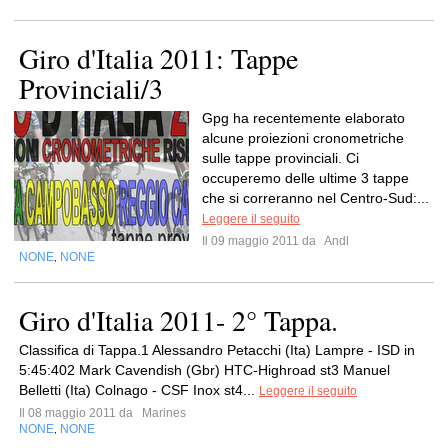
Giro d'Italia 2011: Tappe
Provinciali/3
Gpg ha recentemente elaborato
alcune proiezioni cronometriche
sulle tappe provinciali. Ci
occuperemo delle ultime 3 tappe
che si correranno nel Centro-Sud:...
Leggere il seguito
Il 09 maggio 2011 da
Andl
NONE
NONE
,
Giro d'Italia 2011- 2° Tappa.
Classifica di Tappa.1 Alessandro Petacchi (Ita) Lampre - ISD in
5:45:402 Mark Cavendish (Gbr) HTC-Highroad st3 Manuel
Belletti (Ita) Colnago - CSF Inox st4...
Leggere il seguito
Il 08 maggio 2011 da
Marines
NONE
NONE
,