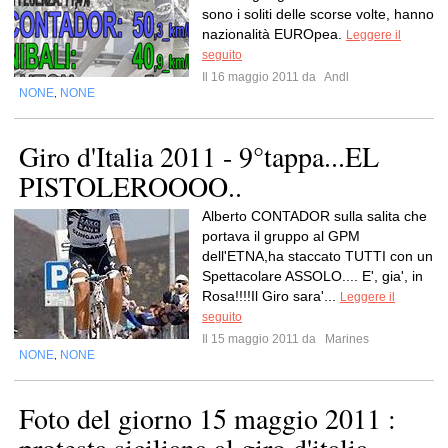
sono i soliti delle scorse volte, hanno
nazionalità EUROpea.
Leggere il
seguito
Il 16 maggio 2011 da
Andl
NONE
NONE
,
Giro d'Italia 2011 - 9°tappa...EL
PISTOLEROOOO..
Alberto CONTADOR sulla salita che
portava il gruppo al GPM
dell'ETNA,ha staccato TUTTI con un
Spettacolare ASSOLO.... E', gia', in
Rosa!!!!Il Giro sara'...
Leggere il
seguito
Il 15 maggio 2011 da
Marines
NONE
NONE
,
Foto del giorno 15 maggio 2011 :