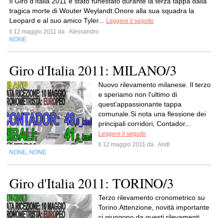
Il Giro d'Italia 2011 è stato funestato durante la terza tappa dalla
tragica morte di Wouter Weylandt.Onore alla sua squadra la
Leopard e al suo amico Tyler...
Leggere il seguito
Il 12 maggio 2011 da
Alessandro
NONE
Giro d'Italia 2011: MILANO/3
Nuovo rilevamento milanese. Il terzo
e speriamo non l'ultimo di
quest'appassionante tappa
comunale.Si nota una flessione dei
principali corridori, Contador...
Leggere il seguito
Il 12 maggio 2011 da
Andl
NONE
NONE
,
Giro d'Italia 2011: TORINO/3
Terzo rilevamento cronometrico su
Torino.Attenzione, novità importante
ci giungono da questi rilevamenti