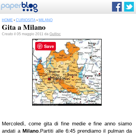
HOME
›
CURIOSITÀ
›
MILANO
Gita a Milano
Creato il 05 maggio 2011 da
Gullisc
Save
Mercoledì, come gita di fine medie e fine anno siamo
andati a
Milano
.Partiti alle 6:45 prendiamo il pulman da