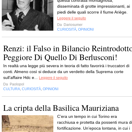
questa contrada montagnosa,
disseminata di grotte impressionanti, ai
piedi delle quali scorre il fiume Ariège.
Leggere il seguito
Da
Dariosumer
CURIOSITÀ
OPINIONI
,
Renzi: il Falso in Bilancio Reintrodott
Peggiore Di Quello Di Berlusconi!
In realtà una legge più severa in teoria di fatto favorirà i truccatori di
conti. Almeno così si deduce da un verdetto della Suprema corte
sull’affaire Hdc e...
Leggere il seguito
Da
Paolopol
CULTURA
CURIOSITÀ
OPINIONI
,
,
La cripta della Basilica Mauriziana
C’era un tempo in cui Torino era
racchiusa e protetta da possenti mura d
fortificazione. Un’epoca lontana, in cui i