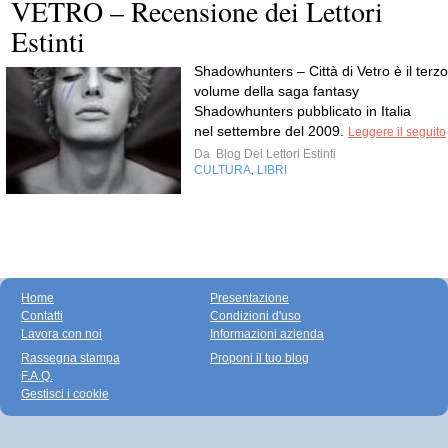
VETRO – Recensione dei Lettori
Estinti
Shadowhunters – Città di Vetro è il terzo
volume della saga fantasy
Shadowhunters pubblicato in Italia
nel settembre del 2009.
Leggere il seguito
Da
Blog Dei Lettori Estinti
CULTURA
LIBRI
,
Home
Presentazione
Contatti
Condizioni d'uso
Lavora con noi
Informazioni azienda
Rassegna stampa
Proponi il tuo blog
F.A.Q.
Gestisci i cookie