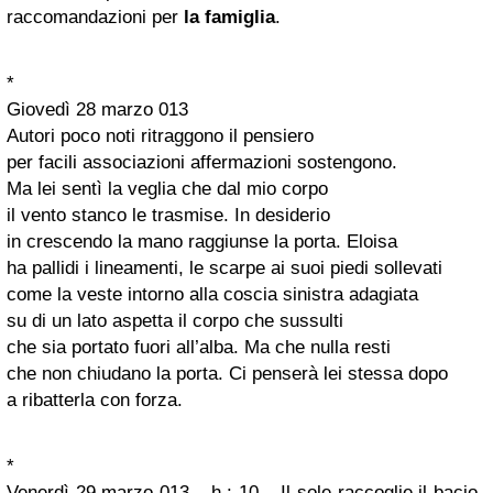
raccomandazioni per
la famiglia
.
*
Giovedì 28 marzo 013
Autori poco noti ritraggono il pensiero
per facili associazioni affermazioni sostengono.
Ma lei sentì la veglia che dal mio corpo
il vento stanco le trasmise. In desiderio
in crescendo la mano raggiunse la porta. Eloisa
ha pallidi i lineamenti, le scarpe ai suoi piedi sollevati
come la veste intorno alla coscia sinistra adagiata
su di un lato aspetta il corpo che sussulti
che sia portato fuori all’alba. Ma che nulla resti
che non chiudano la porta. Ci penserà lei stessa dopo
a ribatterla con forza.
*
Venerdì 29 marzo 013 – h.: 10 – Il sole raccoglie il bacio