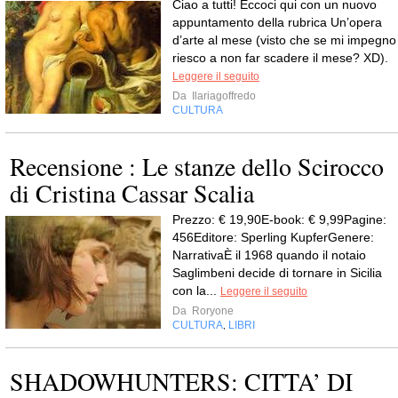
Ciao a tutti! Eccoci qui con un nuovo
appuntamento della rubrica Un’opera
d’arte al mese (visto che se mi impegno
riesco a non far scadere il mese? XD).
Leggere il seguito
Da
Ilariagoffredo
CULTURA
Recensione : Le stanze dello Scirocco
di Cristina Cassar Scalia
Prezzo: € 19,90E-book: € 9,99Pagine:
456Editore: Sperling KupferGenere:
NarrativaÈ il 1968 quando il notaio
Saglimbeni decide di tornare in Sicilia
con la...
Leggere il seguito
Da
Roryone
CULTURA
LIBRI
,
SHADOWHUNTERS: CITTA’ DI