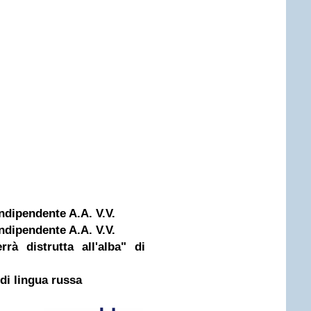
dipendente A.A. V.V.
dipendente A.A. V.V.
rà distrutta all'alba" di
di lingua russa