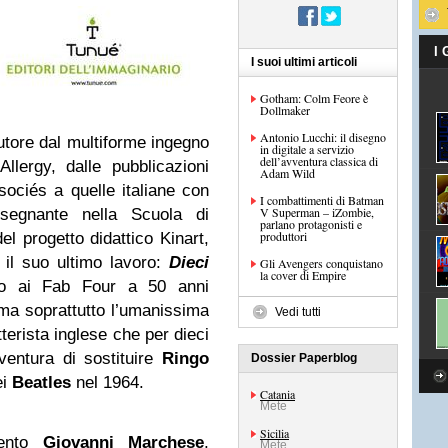
I
I suoi ultimi articoli
Gotham: Colm Feore è
Dollmaker
Antonio Lucchi: il disegno
utore dal multiforme ingegno
in digitale a servizio
dell’avventura classica di
lergy, dalle pubblicazioni
Adam Wild
ciés a quelle italiane con
I combattimenti di Batman
V Superman – iZombie,
nsegnante nella Scuola di
parlano protagonisti e
produttori
l progetto didattico Kinart,
 il suo ultimo lavoro:
Dieci
Gli Avengers conquistano
la cover di Empire
 ai Fab Four a 50 anni
, ma soprattutto l’umanissima
Vedi tutti
tterista inglese che per dieci
ventura di sostituire
Ringo
Dossier Paperblog
ei
Beatles
nel 1964.
Catania
Mete
Sicilia
mento
Giovanni Marchese
,
Mete