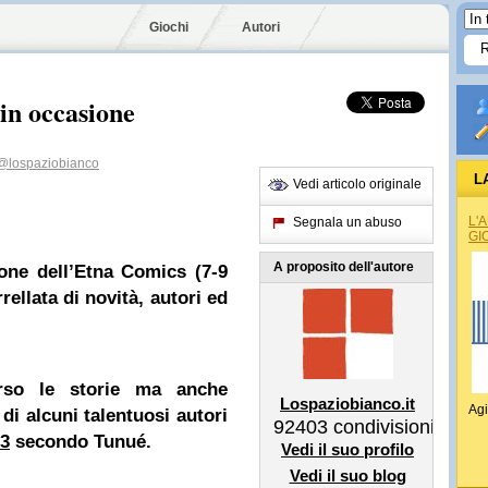
Giochi
Autori
in occasione
@lospaziobianco
L
Vedi articolo originale
L'
Segnala un abuso
GI
A proposito dell'autore
one dell’Etna Comics (7-9
ellata di novità, autori ed
rso le storie ma anche
Lospaziobianco.it
Agi
 di alcuni talentuosi autori
92403
condivisioni
13
secondo Tunué.
Vedi il suo profilo
Vedi il suo blog