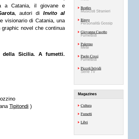
a a Catania, il giovane e
Beatles
Musicisti Stranieri
Garota
, autori di
Invito al
Ringo
e visionario di Catania, una
Personalità Gossip
un graphic novel che continua
Giovanna Casotto
Fumettisti
Palermo
Mete
 della Sicilia. A fumetti.
Paolo Cossi
Fumettisti
Piccoli brividi
Serie TV
Magazines
gozzino
Cultura
lana
Tipitondi
)
Fumetti
Libri