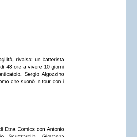
gilità, rivalsa: un batterista
di 48 ore a vivere 10 giorni
nticatoio. Sergio Algozzino
uomo che suonò in tour con i
 di Etna Comics con Antonio
io Scuzzarella, Giovanna