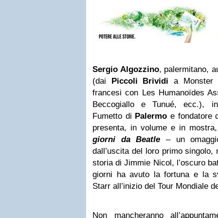
Sergio Algozzino
, palermitano, a
(dai
Piccoli Brividi
a Monster Al
francesi con Les Humanoïdes Asso
Beccogiallo e Tunué, ecc.), i
Fumetto di
Palermo
e fondatore de
presenta, in volume e in mostra,
giorni da Beatle
– un omaggio
dall’uscita del loro primo singolo
storia di Jimmie Nicol, l’oscuro ba
giorni ha avuto la fortuna e la s
Starr all’inizio del Tour Mondiale d
Non mancheranno all’appunta