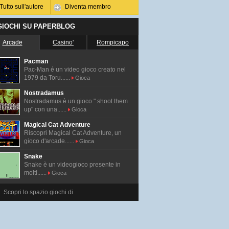
Tutto sull'autore
Diventa membro
 GIOCHI SU PAPERBLOG
Arcade
Casino'
Rompicapo
Pacman
Pac-Man é un video gioco creato nel
1979 da Toru......
Gioca
Nostradamus
Nostradamus è un gioco " shoot them
up" con una......
Gioca
Magical Cat Adventure
Riscopri Magical Cat Adventure, un
gioco d'arcade......
Gioca
Snake
Snake è un videogioco presente in
molti......
Gioca
Scopri lo spazio giochi di