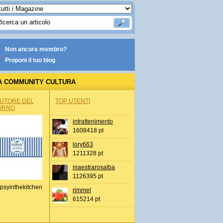
Non ancora membro?
Proponi il tuo blog
A COMMUNITY CULTURA
AUTORE DEL
TOP UTENTI
ORNO
intrattenimento
1608418 pt
lory663
1211328 pt
maestrarosalba
1126395 pt
psyinthekitchen
rimmel
615214 pt