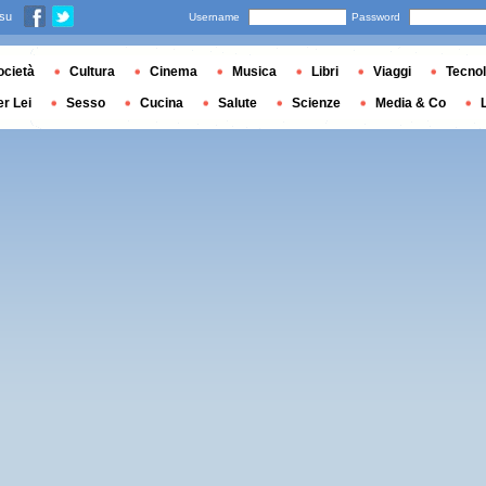
 su
Username
Password
ocietà
Cultura
Cinema
Musica
Libri
Viaggi
Tecnol
er Lei
Sesso
Cucina
Salute
Scienze
Media & Co