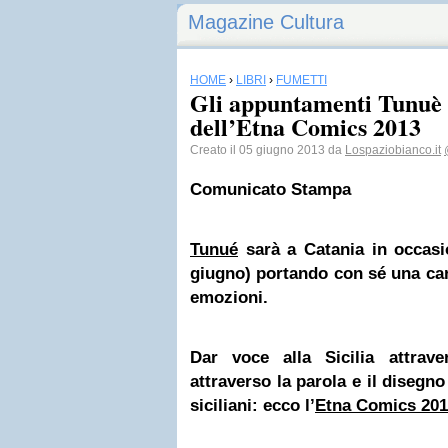
Magazine Cultura
HOME
›
LIBRI
›
FUMETTI
Gli appuntamenti Tunuè 
dell’Etna Comics 2013
Creato il 05 giugno 2013 da
Lospaziobianco.it
Comunicato Stampa
Tunué
sarà a
Catania
in occasi
giugno) portando con sé una carr
emozioni.
Dar voce alla
Sicilia
attrave
attraverso la parola e il disegno
siciliani: ecco l’
Etna Comics 20