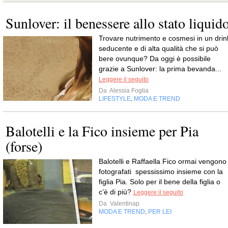
Sunlover: il benessere allo stato liquid
Trovare nutrimento e cosmesi in un drin
seducente e di alta qualità che si può
bere ovunque? Da oggi è possibile
grazie a Sunlover: la prima bevanda...
Leggere il seguito
Da
Alessia Foglia
LIFESTYLE
MODA E TREND
,
Balotelli e la Fico insieme per Pia
(forse)
Balotelli e Raffaella Fico ormai vengono
fotografati spessissimo insieme con la
figlia Pia. Solo per il bene della figlia o
c’è di più?
Leggere il seguito
Da
Valentinap
MODA E TREND
PER LEI
,