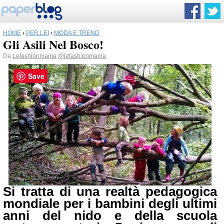
HOME
›
PER LEI
›
MODA E TREND
Gli Asili Nel Bosco!
Da
Lefashionmama
@lefashionmama
Save
Si tratta di una realtà pedagogica
mondiale per i bambini degli ultimi
anni del nido e della scuola