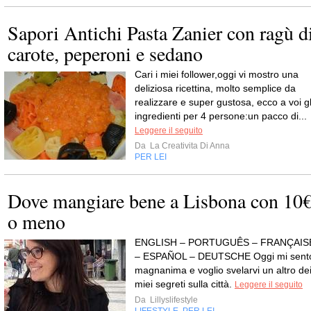
Sapori Antichi Pasta Zanier con ragù d
carote, peperoni e sedano
Cari i miei follower,oggi vi mostro una
deliziosa ricettina, molto semplice da
realizzare e super gustosa, ecco a voi gl
ingredienti per 4 persone:un pacco di...
Leggere il seguito
Da
La Creativita Di Anna
PER LEI
Dove mangiare bene a Lisbona con 10
o meno
ENGLISH – PORTUGUÊS – FRANÇAIS
– ESPAÑOL – DEUTSCHE Oggi mi sent
magnanima e voglio svelarvi un altro de
miei segreti sulla città.
Leggere il seguito
Da
Lillyslifestyle
LIFESTYLE
PER LEI