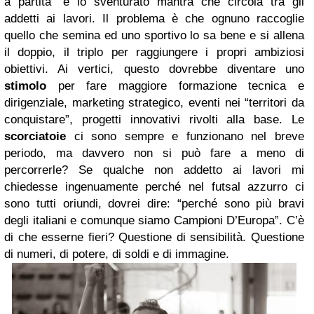
a partita” è lo sventurato mantra che circola tra gli
addetti ai lavori. Il problema è che ognuno raccoglie
quello che semina ed uno sportivo lo sa bene e si allena
il doppio, il triplo per raggiungere i propri ambiziosi
obiettivi. Ai vertici, questo dovrebbe diventare uno
stimolo
per fare maggiore formazione tecnica e
dirigenziale, marketing strategico, eventi nei “territori da
conquistare”, progetti innovativi rivolti alla base. Le
scorciatoie
ci sono sempre e funzionano nel breve
periodo, ma davvero non si può fare a meno di
percorrerle? Se qualche non addetto ai lavori mi
chiedesse ingenuamente perché nel futsal azzurro ci
sono tutti oriundi, dovrei dire: “perché sono più bravi
degli italiani e comunque siamo Campioni D’Europa”. C’è
di che esserne fieri? Questione di sensibilità. Questione
di numeri, di potere, di soldi e di immagine.