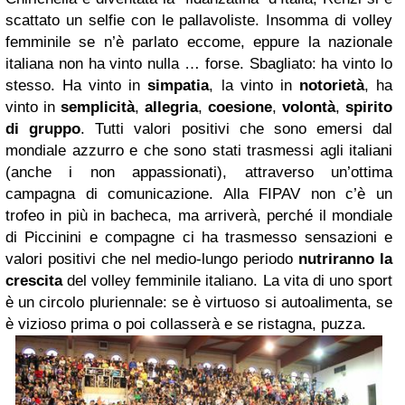
scattato un selfie con le pallavoliste. Insomma di volley
femminile se n’è parlato eccome, eppure la nazionale
italiana non ha vinto nulla … forse. Sbagliato: ha vinto lo
stesso. Ha vinto in
simpatia
, la vinto in
notorietà
, ha
vinto in
semplicità
,
allegria
,
coesione
,
volontà
,
spirito
di gruppo
. Tutti valori positivi che sono emersi dal
mondiale azzurro e che sono stati trasmessi agli italiani
(anche i non appassionati), attraverso un’ottima
campagna di comunicazione. Alla FIPAV non c’è un
trofeo in più in bacheca, ma arriverà, perché il mondiale
di Piccinini e compagne ci ha trasmesso sensazioni e
valori positivi che nel medio-lungo periodo
nutriranno la
crescita
del volley femminile italiano. La vita di uno sport
è un circolo pluriennale: se è virtuoso si autoalimenta, se
è vizioso prima o poi collasserà e se ristagna, puzza.