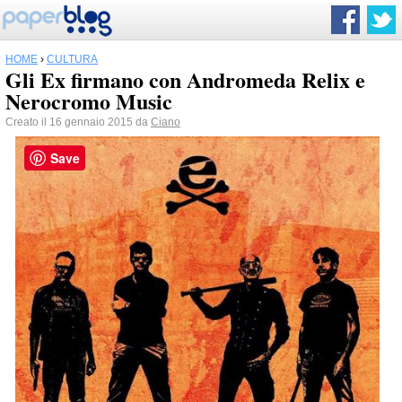
HOME
›
CULTURA
Gli Ex firmano con Andromeda Relix e
Nerocromo Music
Creato il 16 gennaio 2015 da
Ciano
Save