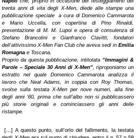
Napoli
che, proprio in occasione dei festeggiamenti dei
trenta anni di vita degli X-Men, diede alle stampe una
pubblicazione speciale a cura di Domenico Cammarota
e Mario Uccella, con copertina di Pino Rinaldi,
presentazione di M. M. Lupoi e opera di consulenza di
Stefano Brancolini e Gianfranco Clavitti, fondatori
dell’attivissimo X-Men Fan Club che aveva sedi in
Emilia
Romagna
e Toscana.
Proprio da questa pubblicazione, intitolata
“Immagini &
Parole – Speciale 30 Anni di X-Men”
,
riproponiamo un
estratto nel quale Domenico Cammarota analizza il
lavoro che Neal Adams, in coppia con Roy Thomas,
svolse sulla testata X-Men per nove numeri, alla fine
degli anni ‘60, prima che sull’albo non si pubblicassero
più storie originali e cominciassero gli anni delle
ristampe.
[…] A questo punto, sull’orlo del fallimento, la testata
degli
X-Men
era sul punto di chiudere, entro il n. 57 o 58