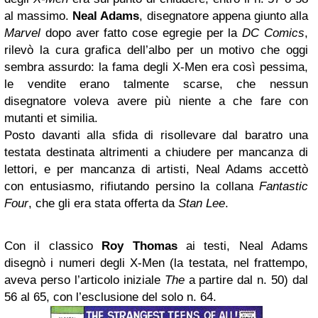
al massimo.
Neal Adams
, disegnatore appena giunto alla
Marvel
dopo aver fatto cose egregie per la
DC Comics
,
rilevò la cura grafica dell’albo per un motivo che oggi
sembra assurdo: la fama degli X-Men era così pessima,
le vendite erano talmente scarse, che nessun
disegnatore voleva avere più niente a che fare con
mutanti et similia.
Posto davanti alla sfida di risollevare dal baratro una
testata destinata altrimenti a chiudere per mancanza di
lettori, e per mancanza di artisti, Neal Adams accettò
con entusiasmo, rifiutando persino la collana
Fantastic
Four
, che gli era stata offerta da
Stan Lee
.
Con il classico
Roy Thomas
ai testi, Neal Adams
disegnò i numeri degli X-Men (la testata, nel frattempo,
aveva perso l’articolo iniziale
The
a partire dal n. 50) dal
56 al 65, con l’esclusione del solo n. 64.