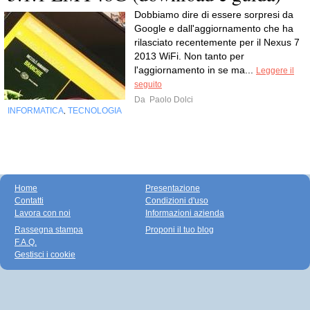
Dobbiamo dire di essere sorpresi da
Google e dall'aggiornamento che ha
rilasciato recentemente per il Nexus 7
2013 WiFi. Non tanto per
l'aggiornamento in se ma...
Leggere il
seguito
Da
Paolo Dolci
INFORMATICA
TECNOLOGIA
,
Home
Presentazione
Contatti
Condizioni d'uso
Lavora con noi
Informazioni azienda
Rassegna stampa
Proponi il tuo blog
F.A.Q.
Gestisci i cookie