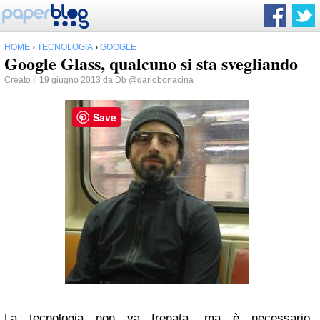
HOME
›
TECNOLOGIA
›
GOOGLE
Google Glass, qualcuno si sta svegliando
Creato il 19 giugno 2013 da
Db
@dariobonacina
Save
La tecnologia non va frenata, ma è necessario