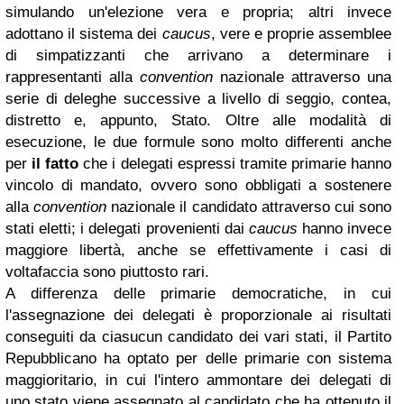
simulando un'elezione vera e propria; altri invece
adottano il sistema dei
caucus
, vere e proprie assemblee
di simpatizzanti che arrivano a determinare i
rappresentanti alla
convention
nazionale attraverso una
serie di deleghe successive a livello di seggio, contea,
distretto e, appunto, Stato. Oltre alle modalità di
esecuzione, le due formule sono molto differenti anche
per
il fatto
che i delegati espressi tramite primarie hanno
vincolo di mandato, ovvero sono obbligati a sostenere
alla
convention
nazionale il candidato attraverso cui sono
stati eletti; i delegati provenienti dai
caucus
hanno invece
maggiore libertà, anche se effettivamente i casi di
voltafaccia sono piuttosto rari.
A differenza delle primarie democratiche, in cui
l'assegnazione dei delegati è proporzionale ai risultati
conseguiti da ciasucun candidato dei vari stati, il Partito
Repubblicano ha optato per delle primarie con sistema
maggioritario, in cui l'intero ammontare dei delegati di
uno stato viene assegnato al candidato che ha ottenuto il