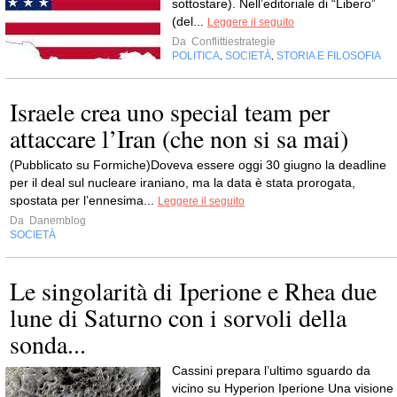
sottostare). Nell’editoriale di “Libero”
(del...
Leggere il seguito
Da
Conflittiestrategie
POLITICA
SOCIETÀ
STORIA E FILOSOFIA
,
,
Israele crea uno special team per
attaccare l’Iran (che non si sa mai)
(Pubblicato su Formiche)Doveva essere oggi 30 giugno la deadline
per il deal sul nucleare iraniano, ma la data è stata prorogata,
spostata per l’ennesima...
Leggere il seguito
Da
Danemblog
SOCIETÀ
Le singolarità di Iperione e Rhea due
lune di Saturno con i sorvoli della
sonda...
Cassini prepara l’ultimo sguardo da
vicino su Hyperion Iperione Una visione