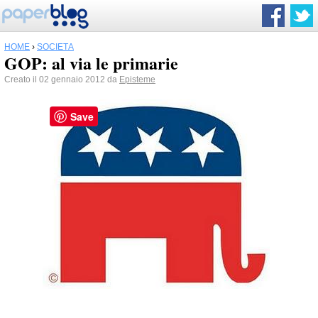
HOME
›
SOCIETÀ
GOP: al via le primarie
Creato il 02 gennaio 2012 da
Episteme
Save