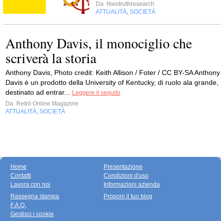
Da
Nwotruthresearch
ATTUALITÀ
SOCIETÀ
,
Anthony Davis, il monociglio che
scriverà la storia
Anthony Davis, Photo credit: Keith Allison / Foter / CC BY-SA Anthony
Davis è un prodotto della University of Kentucky, di ruolo ala grande,
destinato ad entrar...
Leggere il seguito
Da
Retrò Online Magazine
ATTUALITÀ
SOCIETÀ
,
Home
Presentazione
Contatti
Condizioni d'uso
Lavora con noi
Informazioni azienda
Rassegna stampa
Proponi il tuo blog
F.A.Q.
Gestisci i cookie