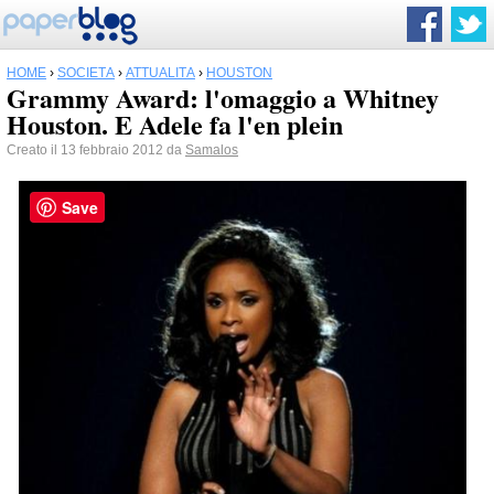
HOME
›
SOCIETÀ
›
ATTUALITÀ
›
HOUSTON
Grammy Award: l'omaggio a Whitney
Houston. E Adele fa l'en plein
Creato il 13 febbraio 2012 da
Samalos
Save