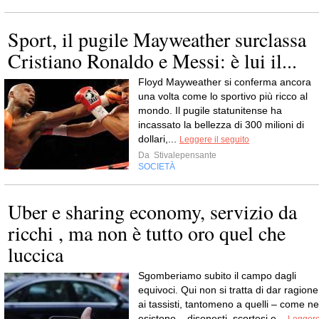
Sport, il pugile Mayweather surclassa
Cristiano Ronaldo e Messi: è lui il...
Floyd Mayweather si conferma ancora
una volta come lo sportivo più ricco al
mondo. Il pugile statunitense ha
incassato la bellezza di 300 milioni di
dollari,...
Leggere il seguito
Da
Stivalepensante
SOCIETÀ
Uber e sharing economy, servizio da
ricchi , ma non è tutto oro quel che
luccica
Sgomberiamo subito il campo dagli
equivoci. Qui non si tratta di dar ragione
ai tassisti, tantomeno a quelli – come ne
esistono – disonesti, scortesi e...