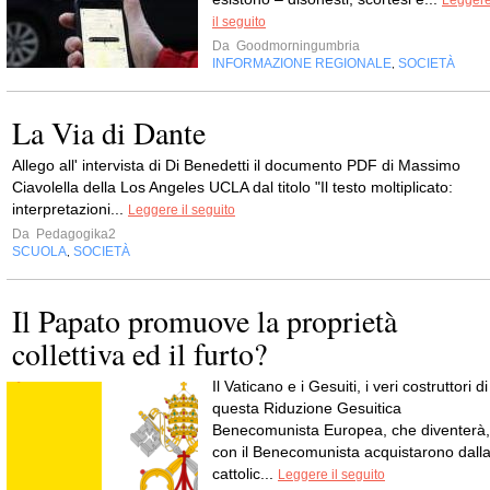
Legger
il seguito
Da
Goodmorningumbria
INFORMAZIONE REGIONALE
SOCIETÀ
,
La Via di Dante
Allego all' intervista di Di Benedetti il documento PDF di Massimo
Ciavolella della Los Angeles UCLA dal titolo "Il testo moltiplicato:
interpretazioni...
Leggere il seguito
Da
Pedagogika2
SCUOLA
SOCIETÀ
,
Il Papato promuove la proprietà
collettiva ed il furto?
Il Vaticano e i Gesuiti, i veri costruttori di
questa Riduzione Gesuitica
Benecomunista Europea, che diventerà,
con il Benecomunista acquistarono dall
cattolic...
Leggere il seguito