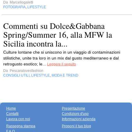
Da
Marcellogaletti
FOTOGRAFIA
LIFESTYLE
,
Commenti su Dolce&Gabbana
Spring/Summer 16, alla MFW la
Sicilia incontra la...
Culture lontane che si uniscono in un viaggio di contaminazioni
stilistiche, unite tra loro in un mix dal gusto mediterraneo e dal
retrogusto esotico; le...
Leggere il seguito
Da
Pescaralovesfashion
CONSIGLI UTILI
LIFESTYLE
MODA E TREND
,
,
Home
Presentazione
Contatti
Condizioni d'uso
Lavora con noi
Informazioni azienda
Rassegna stampa
Proponi il tuo blog
F.A.Q.