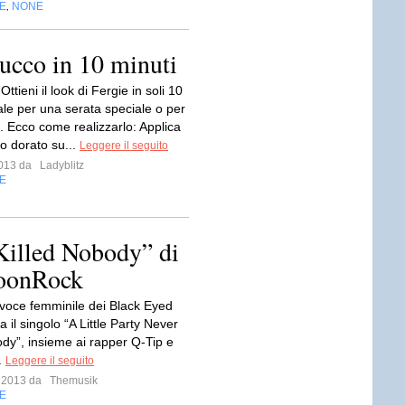
E
NONE
,
rucco in 10 minuti
tieni il look di Fergie in soli 10
ale per una serata speciale o per
rni. Ecco come realizzarlo: Applica
o dorato su...
Leggere il seguito
 2013 da
Ladyblitz
E
 Killed Nobody” di
GoonRock
 voce femminile dei Black Eyed
a il singolo “A Little Party Never
ody”, insieme ai rapper Q-Tip e
.
Leggere il seguito
o 2013 da
Themusik
E