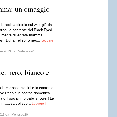
amma: un omaggio
la notizia circola sul web già da
orno: la cantante dei Black Eyed
nalmente diventata mamma!
osh Duhamel sono neo...
Leggere
mbre 2013 da
Melissae20
ie: nero, bianco e
 la conoscesse, lei è la cantante
Eye Peas e la scorsa domenica
iato il suo primo baby shower! La
in attesa del suo...
Leggere il
 2013 da
Melissae20