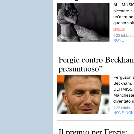
ALL MUSIC
piccante s
un’altra po
questa volt
seguito
Il 22 febbra
NONE
Fergie contro Beckh
presuntuoso”
Ferguson 
Beckham. (
ULTIMISSI
Manchester
diventato 
Il 23 ottobr
NONE
NON
,
Il premio per Fergie: