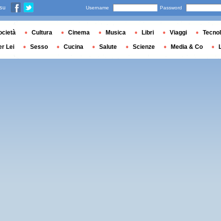
 su
Username
Password
ocietà
Cultura
Cinema
Musica
Libri
Viaggi
Tecnol
er Lei
Sesso
Cucina
Salute
Scienze
Media & Co