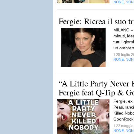
NONE
NON
,
Fergie: Ricrea il suo t
MILANO – Ot
minuti, ide
tutti i gio
un ombrett
Il 25 luglio
NONE
NON
,
“A Little Party Never
Fergie feat Q-Tip & 
Fergie, ex
Peas, lanci
Killed Nob
GoonRock
Il 23 maggi
NONE
NON
,