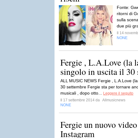
Fonte: Gwe
ritorni di 
sulla scen
due più gra
Il 14 novem
NONE
Fergie , L.A.Love (la l
singolo in uscita il 30
ALL MUSIC NEWS Fergie , L.A.Love (la la)
30 settembre Fergie sta per tornare anc
musicali , dopo otto...
Leggere il seguito
Il 17 settembre 2014 da
Allmusicnews
NONE
Fergie un nuovo video
Instagram