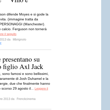
son difende Moyes e si gode la
vita. (immagine tratta da
) PERSONAGGI (Manchester).
e calcio. Ferguson non tornerà
re il seguito
e 2013 da
Mbrignolo
E
 presentano su
 figlio Axl Jack
, sono famosi e sono bellissimi,
hiaramente di Josh Duhamel e la
ergie, due che finalmente hanno
 scorso 29 agosto il...
Leggere il
mbre 2013 da
Frenckcinema