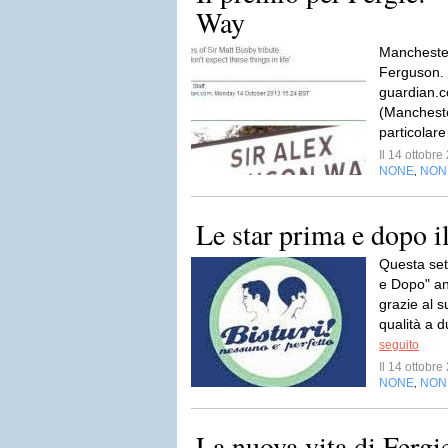
Way
Manchester
Ferguson. 
guardian.
(Mancheste
particolare
Il 14 ottobr
NONE
NON
,
Le star prima e dopo i
Questa set
e Dopo" an
grazie al s
qualità a d
seguito
Il 14 ottobr
NONE
NON
,
La nuova vita di Ferg