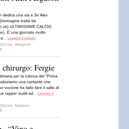
 dedica una via a Sir Alex
(Immagine tratta da
co.uk) ULTIMISSIME CALCIO
r). E’ una giornata molto
 a...
Leggere il seguito
e 2013 da
Mbrignolo
E
l chirurgo: Fergie
timana per la rubrica del "Prima
alizziamo una cantante che
uo vocione ha fatto fare il salto di
ue rapper inutili ed...
Leggere il
e 2013 da
Mysterics
E
ie “Vino e