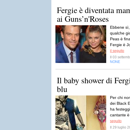
Fergie è diventata m
ai Guns’n'Roses
Ebbene sì, 
qualche gi
Peas è fi
Fergie è J
il seguito
Il 03 sette
NONE
Il baby shower di Ferg
blu
Per chi non
dei Black 
ha festegg
cantante è 
seguito
Il 29 luglio