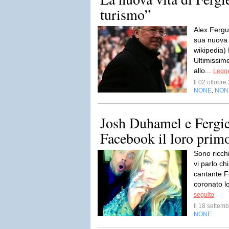
turismo”
Alex Fergu
sua nuova 
wikipedia
Ultimissim
allo...
Legge
Il 02 ottobr
NONE
NON
,
Josh Duhamel e Fergie
Facebook il loro primo
Sono ricchi
vi parlo c
cantante F
coronato lo
seguito
Il 18 sette
NONE