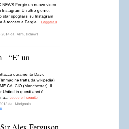
 NEWS Fergie un nuovo video
u Instagram Un altro giorno,
p star spogliarsi su Instagram ,
a è toccato a Fergie...
Leggere il
io 2014 da
Allmusicnews
am “E’ un
attacca duramente David
Immagine tratta da wikipedia)
ME CALCIO (Manchester). Il
 United in questi anni è
una...
Leggere il seguito
e 2013 da
Mbrignolo
E
 Sir Alex Ferguson