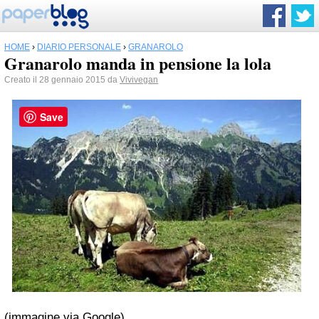
HOME
›
DIARIO PERSONALE
›
GRANAROLO
Granarolo manda in pensione la lola
Creato il 28 gennaio 2015 da
Vivivegan
Save
(immagine via Google)