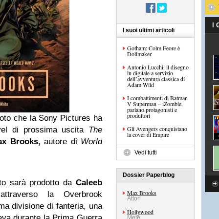
I
I suoi ultimi articoli
Gotham: Colm Feore è
Dollmaker
Antonio Lucchi: il disegno
in digitale a servizio
dell’avventura classica di
Adam Wild
I combattimenti di Batman
V Superman – iZombie,
parlano protagonisti e
produttori
oto che la Sony Pictures ha
Gli Avengers conquistano
novel di prossima uscita
The
la cover di Empire
ax Brooks,
autore di
World
Vedi tutti
Dossier Paperblog
nto sarà prodotto da
Caleeb
Max Brooks
r
attraverso la Overbrook
Attori
a divisione di fanteria, una
Hollywood
eva durante la Prima Guerra
Mete