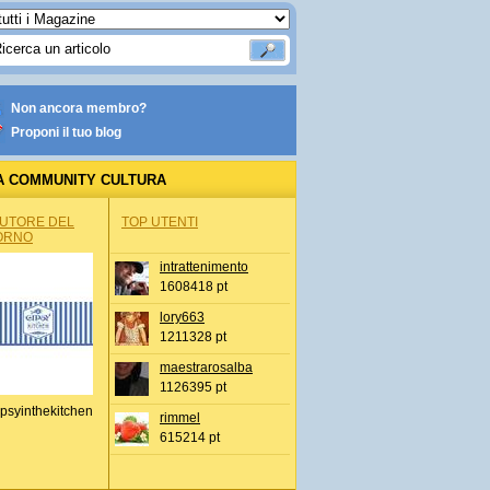
Non ancora membro?
Proponi il tuo blog
A COMMUNITY CULTURA
AUTORE DEL
TOP UTENTI
ORNO
intrattenimento
1608418 pt
lory663
1211328 pt
maestrarosalba
1126395 pt
psyinthekitchen
rimmel
615214 pt