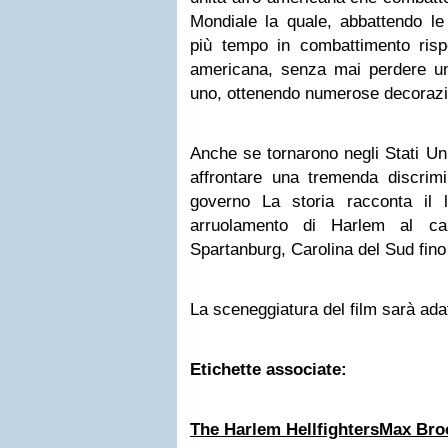
Mondiale la quale, abbattendo le 
più tempo in combattimento rispe
americana, senza mai perdere u
uno, ottenendo numerose decorazio
Anche se
tornarono
negli Stati Uni
affrontare una tremenda
discrim
governo
La storia
racconta
il 
arruolamento
di Harlem
al ca
Spartanburg
,
Carolina del Sud fino
La sceneggiatura del film sarà ada
Etichette associate:
The Harlem Hellfighters
Max Bro