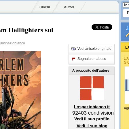
Giochi
Autori
m Hellfighters sul
lospaziobianco
L
Vedi articolo originale
L'
Segnala un abuso
GI
A proposito dell'autore
Lospaziobianco.it
Agi
92403
condivisioni
Vedi il suo profilo
Vedi il suo blog