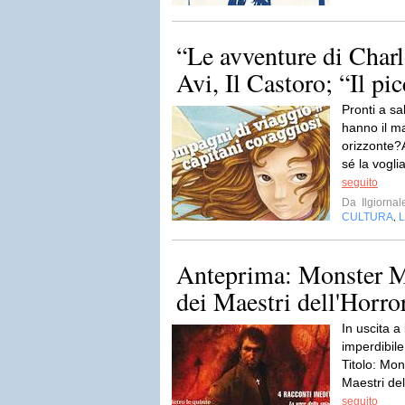
“Le avventure di Charl
Avi, Il Castoro; “Il pic
Pronti a s
hanno il ma
orizzonte?A
sé la vogli
seguito
Da
Ilgiornal
CULTURA
,
Anteprima: Monster Mas
dei Maestri dell'Horror
In uscita a
imperdibile
Titolo: Mon
Maestri del
seguito