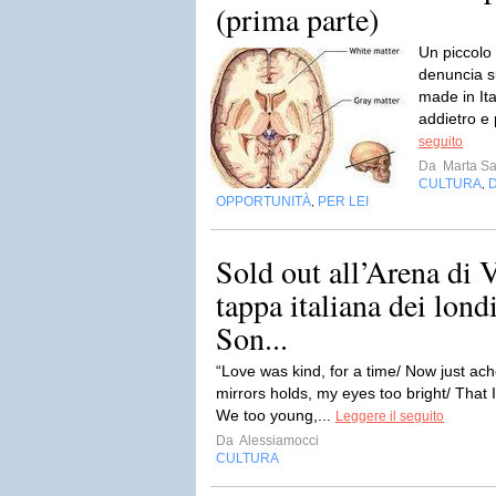
(prima parte)
Un piccolo
denuncia s
made in Ita
addietro e 
seguito
Da
Marta S
CULTURA
,
OPPORTUNITÀ
PER LEI
,
Sold out all’Arena di 
tappa italiana dei lo
Son...
“Love was kind, for a time/ Now just ac
mirrors holds, my eyes too bright/ That I
We too young,...
Leggere il seguito
Da
Alessiamocci
CULTURA