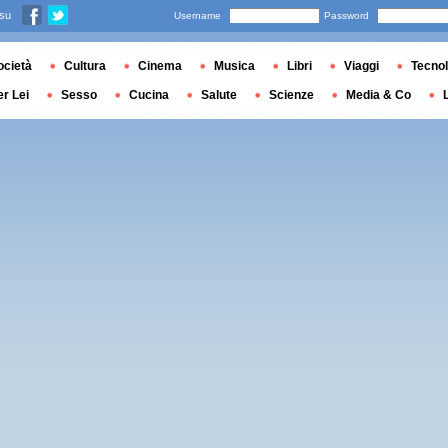
 su
Username
Password
ocietà
Cultura
Cinema
Musica
Libri
Viaggi
Tecnol
er Lei
Sesso
Cucina
Salute
Scienze
Media & Co