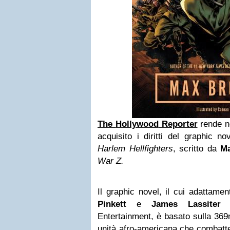
The
Hollywood
Reporter
rende n
acquisito i diritti del graphic 
Harlem Hellfighters
, scritto da
M
War Z.
Il graphic novel, il cui adattame
Pinkett
e
James Lassite
Entertainment, è basato sulla 369m
unità afro-americana che combatt