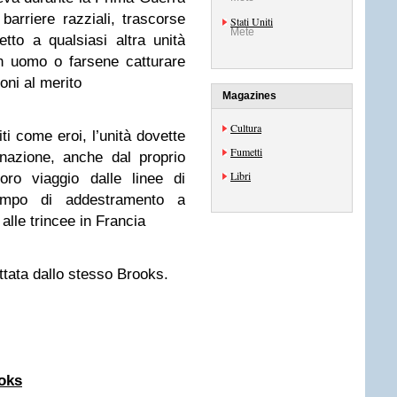
barriere razziali, trascorse
Stati Uniti
Mete
tto a qualsiasi altra unità
n uomo o farsene catturare
ni al merito
Magazines
Cultura
ti
come eroi
, l’unità
dovette
Fumetti
inazione
,
anche dal
proprio
Libri
loro viaggio
dalle linee di
mpo di addestramento
a
alle trincee
in Francia
ttata dallo stesso Brooks.
oks