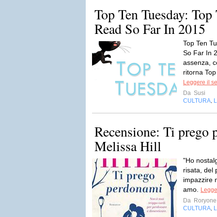
Top Ten Tuesday: Top 
Read So Far In 2015
Top Ten Tu
So Far In 
assenza, c
ritorna Top
Leggere il s
Da
Susi
CULTURA
L
,
Recensione: Ti prego 
Melissa Hill
"Ho nostalg
risata, del
impazzire n
amo.
Legger
Da
Roryone
CULTURA
L
,