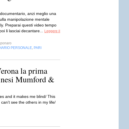
 documentario, anzi meglio una
ulla manipolazione mentale
ly. Preparai questi video tempo
poi li lasciai decantare...
Leggere il
aponaro
DIARIO PERSONALE
PARI
,
Verona la prima
ndinesi Mumford &
hes and it makes me blind/ This
 can’t see the others in my life/