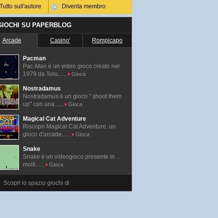
Tutto sull'autore
Diventa membro
 GIOCHI SU PAPERBLOG
Arcade
Casino'
Rompicapo
Pacman
Pac-Man é un video gioco creato nel
1979 da Toru......
Gioca
Nostradamus
Nostradamus è un gioco " shoot them
up" con una......
Gioca
Magical Cat Adventure
Riscopri Magical Cat Adventure, un
gioco d'arcade......
Gioca
Snake
Snake è un videogioco presente in
molti......
Gioca
Scopri lo spazio giochi di