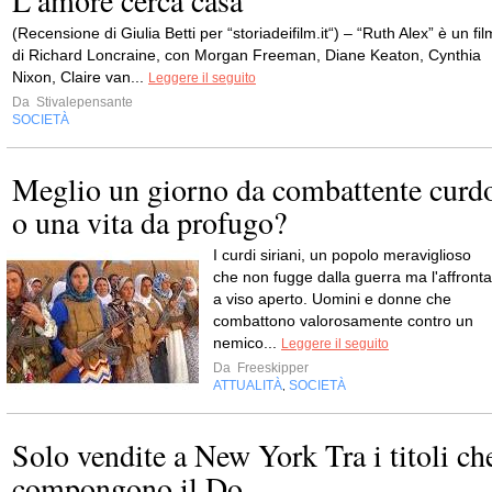
L’amore cerca casa”
(Recensione di Giulia Betti per “storiadeifilm.it“) – “Ruth Alex” è un fil
di Richard Loncraine, con Morgan Freeman, Diane Keaton, Cynthia
Nixon, Claire van...
Leggere il seguito
Da
Stivalepensante
SOCIETÀ
Meglio un giorno da combattente curd
o una vita da profugo?
I curdi siriani, un popolo meraviglioso
che non fugge dalla guerra ma l'affronta
a viso aperto. Uomini e donne che
combattono valorosamente contro un
nemico...
Leggere il seguito
Da
Freeskipper
ATTUALITÀ
SOCIETÀ
,
Solo vendite a New York Tra i titoli ch
compongono il Do...