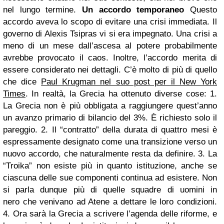
nel lungo termine.
Un accordo temporaneo
Questo
accordo aveva lo scopo di evitare una crisi immediata. Il
governo di Alexis Tsipras vi si era impegnato. Una crisi a
meno di un mese dall’ascesa al potere probabilmente
avrebbe provocato il caos. Inoltre, l’accordo merita di
essere considerato nei dettagli. C’è molto di più di quello
che dice
Paul Krugman nel suo post per il New York
Times
. In realtà, la Grecia ha ottenuto diverse cose:
1.
La Grecia non è più obbligata a raggiungere quest’anno
un avanzo primario di bilancio del 3%. È richiesto solo il
pareggio.
2. Il “contratto” della durata di quattro mesi è
espressamente designato come una transizione verso un
nuovo accordo, che naturalmente resta da definire.
3. La
“Troika” non esiste più in quanto istituzione, anche se
ciascuna delle sue componenti continua ad esistere. Non
si parla dunque più di quelle squadre di uomini in
nero che venivano ad Atene a dettare le loro condizioni.
4. Ora sarà la Grecia a scrivere l’agenda delle riforme, e