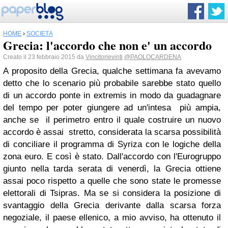
HOME
›
SOCIETÀ
Grecia: l'accordo che non e' un accordo
Creato il 23 febbraio 2015 da
Vincitorievinti
@PAOLOCARDENA
A proposito della Grecia, qualche settimana fa avevamo
detto che lo scenario più probabile sarebbe stato quello
di un accordo ponte in extremis
in modo da guadagnare
del tempo per poter giungere ad un'intesa più ampia,
anche se il perimetro entro il quale costruire un nuovo
accordo è assai
stretto
, considerata la scarsa possibilità
di conciliare il programma di Syriza con le logiche della
zona euro. E così è stato.
Dall'accordo con l'Eurogruppo
giunto nella tarda serata di venerdì, la Grecia ottiene
assai poco rispetto a quelle che sono state le promesse
elettorali di Tsipras. Ma se si considera la posizione di
svantaggio della Grecia derivante dalla scarsa forza
negoziale, il paese ellenico, a mio avviso, ha ottenuto il