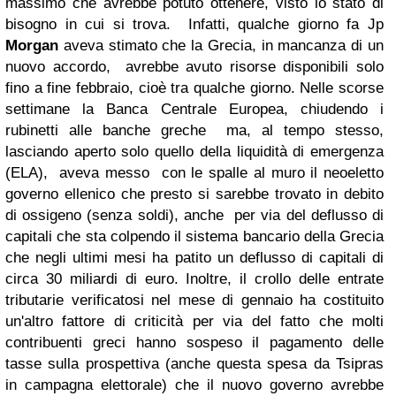
massimo che avrebbe potuto ottenere, visto lo stato di
bisogno in cui si trova.
Infatti, qualche giorno fa Jp
Morgan
aveva stimato che la Grecia, in mancanza di un
nuovo accordo, avrebbe avuto risorse disponibili solo
fino a fine febbraio, cioè tra qualche giorno.
Nelle scorse
settimane la Banca Centrale Europea, chiudendo i
rubinetti alle banche greche ma, al tempo stesso,
lasciando aperto solo quello della liquidità di emergenza
(ELA), aveva messo
con le spalle al muro il neoeletto
governo ellenico che presto si sarebbe trovato in debito
di ossigeno (senza soldi), anche per via del
deflusso di
capitali
che sta colpendo il sistema bancario della Grecia
che negli ultimi mesi ha patito un deflusso di capitali di
circa 30 miliardi di euro. Inoltre, il crollo delle entrate
tributarie verificatosi nel mese di gennaio ha costituito
un'altro fattore di criticità per via del fatto che molti
contribuenti greci hanno sospeso il pagamento delle
tasse sulla prospettiva (anche questa spesa da Tsipras
in campagna elettorale) che il nuovo governo avrebbe