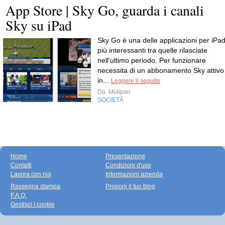
App Store | Sky Go, guarda i canali
Sky su iPad
Sky Go è una delle applicazioni per iPa
più interessanti tra quelle rilasciate
nell’ultimo periodo. Per funzionare
necessita di un abbonamento Sky attivo
in...
Leggere il seguito
Da
Molipier
SOCIETÀ
Home
Presentazione
Contatti
Condizioni d'uso
Lavora con noi
Informazioni azienda
Rassegna stampa
Proponi il tuo blog
F.A.Q.
Gestisci i cookie