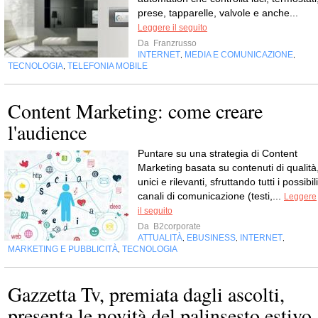
prese, tapparelle, valvole e anche...
Leggere il seguito
Da
Franzrusso
INTERNET
MEDIA E COMUNICAZIONE
,
,
TECNOLOGIA
TELEFONIA MOBILE
,
Content Marketing: come creare
l'audience
Puntare su una strategia di Content
Marketing basata su contenuti di qualità
unici e rilevanti, sfruttando tutti i possibili
canali di comunicazione (testi,...
Leggere
il seguito
Da
B2corporate
ATTUALITÀ
EBUSINESS
INTERNET
,
,
,
MARKETING E PUBBLICITÀ
TECNOLOGIA
,
Gazzetta Tv, premiata dagli ascolti,
presenta le novità del palinsesto estivo