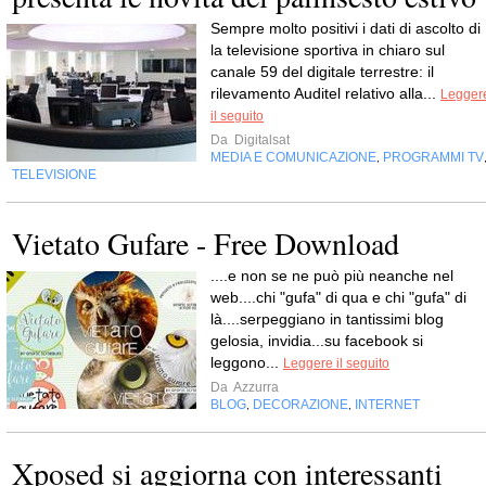
Sempre molto positivi i dati di ascolto di 
la televisione sportiva in chiaro sul
canale 59 del digitale terrestre: il
rilevamento Auditel relativo alla...
Legger
il seguito
Da
Digitalsat
MEDIA E COMUNICAZIONE
PROGRAMMI TV
,
TELEVISIONE
Vietato Gufare - Free Download
....e non se ne può più neanche nel
web....chi "gufa" di qua e chi "gufa" di
là....serpeggiano in tantissimi blog
gelosia, invidia...su facebook si
leggono...
Leggere il seguito
Da
Azzurra
BLOG
DECORAZIONE
INTERNET
,
,
Xposed si aggiorna con interessanti