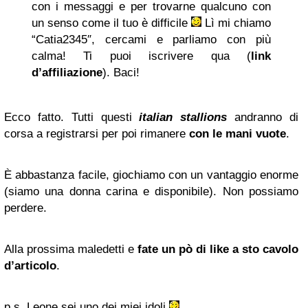
con i messaggi e per trovarne qualcuno con
un senso come il tuo è difficile
Lì mi chiamo
“Catia2345″, cercami e parliamo con più
calma! Ti puoi iscrivere qua (
link
d’affiliazione
). Baci!
Ecco fatto. Tutti questi
italian stallions
andranno di
corsa a registrarsi per poi rimanere
con le mani vuote
.
È abbastanza facile, giochiamo con un vantaggio enorme
(siamo una donna
carina
e
disponibile
). Non possiamo
perdere.
Alla prossima maledetti e
fate un pò di like a sto cavolo
d’articolo
.
p.s. Leone sei uno dei miei idoli