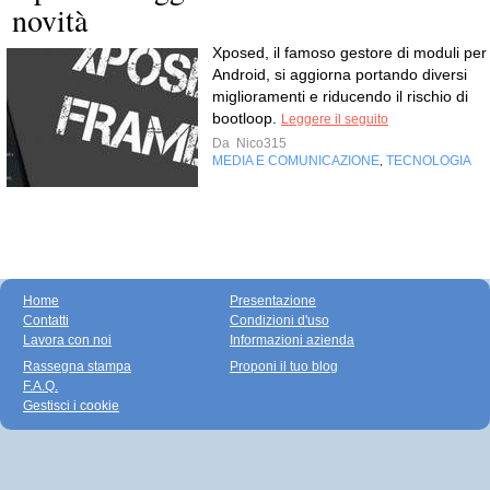
novità
Xposed, il famoso gestore di moduli per
Android, si aggiorna portando diversi
miglioramenti e riducendo il rischio di
bootloop.
Leggere il seguito
Da
Nico315
MEDIA E COMUNICAZIONE
TECNOLOGIA
,
Home
Presentazione
Contatti
Condizioni d'uso
Lavora con noi
Informazioni azienda
Rassegna stampa
Proponi il tuo blog
F.A.Q.
Gestisci i cookie