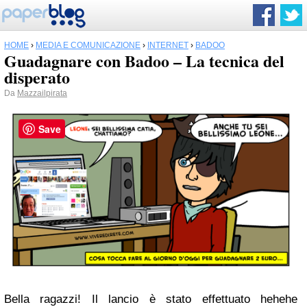
HOME
›
MEDIA E COMUNICAZIONE
›
INTERNET
›
BADOO
Guadagnare con Badoo – La tecnica del
disperato
Da
Mazzailpirata
Save
Bella ragazzi! Il lancio è stato effettuato hehehe