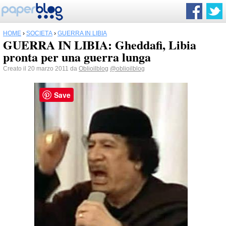
HOME
›
SOCIETÀ
›
GUERRA IN LIBIA
GUERRA IN LIBIA: Gheddafi, Libia
pronta per una guerra lunga
Creato il 20 marzo 2011 da
Oblioilblog
@oblioilblog
Save