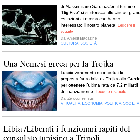
di Massimiliano SardinaCon il termine
“Big Five” ci si riferisce alle cinque grand
estinzioni di massa che hanno
interessato il nostro pianeta.
Leggere il
seguito
Da
Amedit Magazine
CULTURA
SOCIETÀ
,
Una Nemesi greca per la Trojka
Lascia veramente sconcertati la
proposta fatta dalla ex Trojka alla Greci
per ottenere l’ultima rata da 7,2 miliardi
di finanziamento.
Leggere il seguito
Da
Zeroconsensus
ATTUALITÀ
ECONOMIA
POLITICA
SOCIETÀ
,
,
,
Libia /Liberati i funzionari rapiti del
consolato tunisino a Tripoli