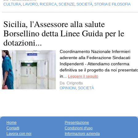
CULTURA
LAVORO
RICERCA
SCIENZE
SOCIETÀ
STORIA E FILOSOFIA
,
,
,
,
,
Sicilia, l'Assessore alla salute
Borsellino detta Linee Guida per le
dotazioni...
Coordinamento Nazionale Infermieri
aderente alla Federazione Sindacati
Indipendenti - Attendiamo conferma
definitiva se il progetto da noi presentat
in...
Leggere il seguito
Da
Cirignotta
OPINIONI
SOCIETÀ
,
Home
Presentazione
Contatti
Condizioni d'uso
Lavora con noi
Informazioni azienda