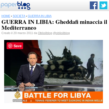
HOME
›
SOCIETÀ
›
GUERRA IN LIBIA
GUERRA IN LIBIA: Gheddafi minaccia il
Mediterraneo
Creato il 20 marzo 2011 da
Oblioilblog
@oblioilblog
Save