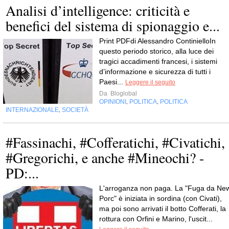
Analisi d’intelligence: criticità e
benefici del sistema di spionaggio e...
Print PDFdi Alessandro ContinielloIn
questo periodo storico, alla luce dei
tragici accadimenti francesi, i sistemi
d’informazione e sicurezza di tutti i
Paesi...
Leggere il seguito
Da
Bloglobal
OPINIONI
POLITICA
POLITICA
,
,
INTERNAZIONALE
SOCIETÀ
,
#Fassinachi, #Cofferatichi, #Civatichi,
#Gregorichi, e anche #Mineochi? -
PD:...
L'arroganza non paga. La "Fuga da Ne
Porc" è iniziata in sordina (con Civati),
ma poi sono arrivati il botto Cofferati, la
rottura con Orfini e Marino, l'uscit...