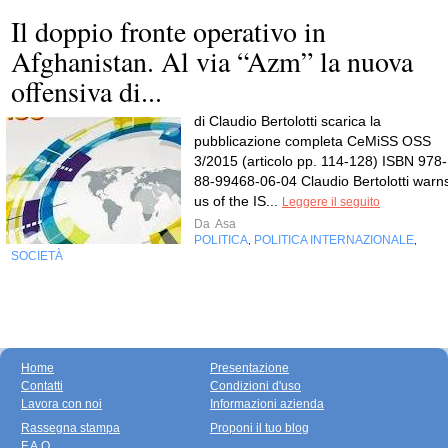
Il doppio fronte operativo in
Afghanistan. Al via “Azm” la nuova
offensiva di...
di Claudio Bertolotti scarica la
pubblicazione completa CeMiSS OSS
3/2015 (articolo pp. 114-128) ISBN 978-
88-99468-06-04 Claudio Bertolotti warn
us of the IS...
Leggere il seguito
Da
Asa
POLITICA
POLITICA INTERNAZIONALE
,
,
SOCIETÀ
Home
Presentazione
Contatti
Condizioni d'uso
Lavora con noi
Informazioni azienda
Rassegna stampa
Proponi il tuo blog
F.A.Q.