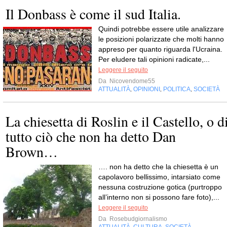
Il Donbass è come il sud Italia.
Quindi potrebbe essere utile analizzare
le posizioni polarizzate che molti hanno
appreso per quanto riguarda l'Ucraina.
Per eludere tali opinioni radicate,...
Leggere il seguito
Da
Nicovendome55
ATTUALITÀ
OPINIONI
POLITICA
SOCIETÀ
,
,
,
La chiesetta di Roslin e il Castello, o d
tutto ciò che non ha detto Dan
Brown…
…. non ha detto che la chiesetta è un
capolavoro bellissimo, intarsiato come
nessuna costruzione gotica (purtroppo
all’interno non si possono fare foto),...
Leggere il seguito
Da
Rosebudgiornalismo