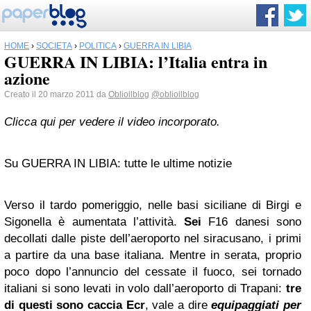
HOME
›
SOCIETÀ
›
POLITICA
›
GUERRA IN LIBIA
GUERRA IN LIBIA: l’Italia entra in
azione
Creato il 20 marzo 2011 da
Oblioilblog
@oblioilblog
Clicca qui per vedere il video incorporato.
Su GUERRA IN LIBIA: tutte le ultime notizie
Verso il tardo pomeriggio, nelle basi siciliane di Birgi e
Sigonella è aumentata l’attività.
Sei
F16 danesi sono
decollati dalle piste dell’aeroporto nel siracusano, i primi
a partire da una base italiana. Mentre in serata, proprio
poco dopo l’annuncio del cessate il fuoco, sei tornado
italiani si sono levati in volo dall’aeroporto di Trapani:
tre
di questi sono caccia Ecr
, vale a dire
equipaggiati per