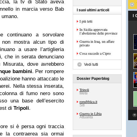
ccia, la tv di Stato aveva
onnello in marcia verso Bab
I suoi ultimi articoli
o umano.
I
I più letti
In Sicilia approvata
l’abolizione delle province
ne continuano a sorvolare
Guerra in Iraq, un affare
i non mostra alcun tipo di
privato
uano a usare l’artiglieria
Cosa succede a Cipro
ti, che in serata denunciano
u Misurata, dove avrebbero
Vedi tutti
nque bambini
. Per rompere
 coalizione hanno attaccato le
Dossier Paperblog
erei. Nella stessa inserata,
Tripoli
 colonna di fumo nero sono
Mete
sso una base dell’esercito
repubblica.it
Siti
 est di
Tripoli
.
Guerra in Libia
Attualità
ore si è persa ogni traccia
he la contraerea sia ormai