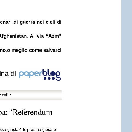
nari di guerra nei cieli di
 Afghanistan. Al via “Azm”
no,o meglio come salvarci
ina di
icoli :
opa: ‘Referendum
ssa giusta? Tsipras ha giocato