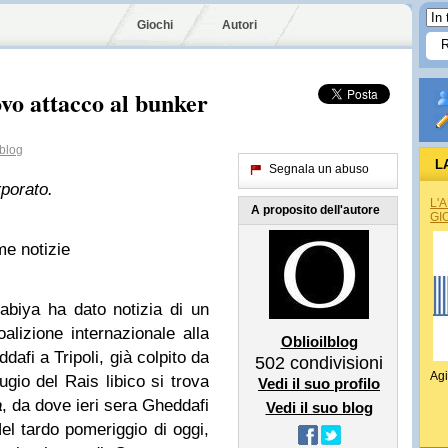
Giochi
Autori
 attacco al bunker
blog
L
Segnala un abuso
rporato.
L'
A proposito dell'autore
GI
me notizie
rabiya ha dato notizia di un
alizione internazionale alla
Oblioilblog
i a Tripoli, già colpito da
502
condivisioni
Agi
ugio del Rais libico si trova
Vedi il suo profilo
a
, da dove ieri sera Gheddafi
Vedi il suo blog
 Nel tardo pomeriggio di oggi,