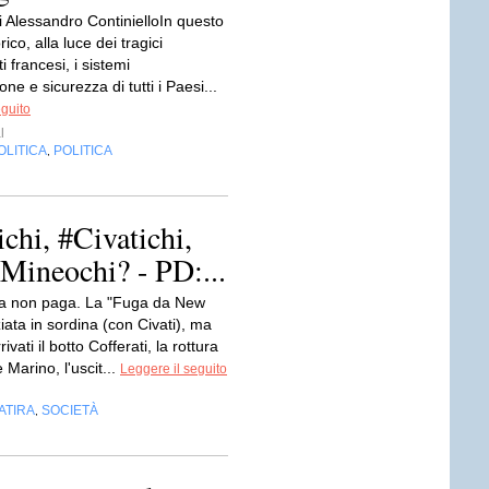
i Alessandro ContinielloIn questo
ico, alla luce dei tragici
 francesi, i sistemi
one e sicurezza di tutti i Paesi...
eguito
l
OLITICA
POLITICA
,
chi, #Civatichi,
Mineochi? - PD:...
a non paga. La "Fuga da New
ziata in sordina (con Civati), ma
ivati il botto Cofferati, la rottura
 Marino, l'uscit...
Leggere il seguito
ATIRA
SOCIETÀ
,