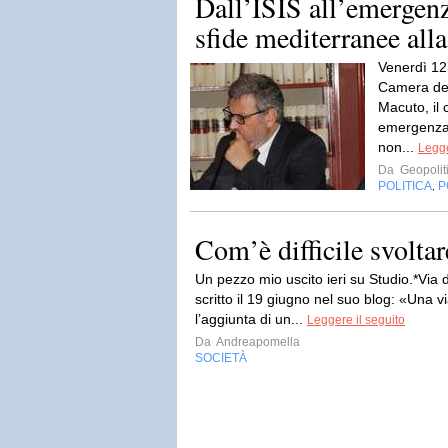
Dall’ISIS all’emergenz
sfide mediterranee alla
Venerdì 12 
Camera dei
Macuto, il 
emergenza 
non...
Legge
Da
Geopoliti
POLITICA
P
,
Com’è difficile svoltar
Un pezzo mio uscito ieri su Studio.*Via 
scritto il 19 giugno nel suo blog: «Una 
l’aggiunta di un...
Leggere il seguito
Da
Andreapomella
SOCIETÀ