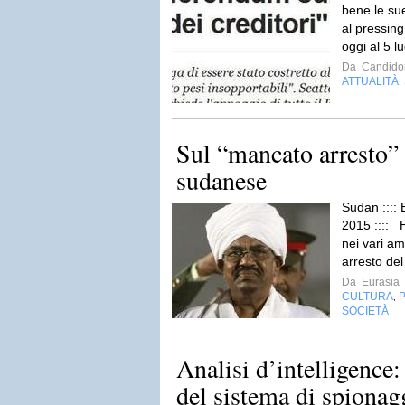
bene le su
al pressin
oggi al 5 l
Da
Candido
ATTUALITÀ
,
Sul “mancato arresto” 
sudanese
Sudan :::: 
2015 :::: 
nei vari am
arresto del
Da
Eurasia
CULTURA
P
,
SOCIETÀ
Analisi d’intelligence: 
del sistema di spionagg