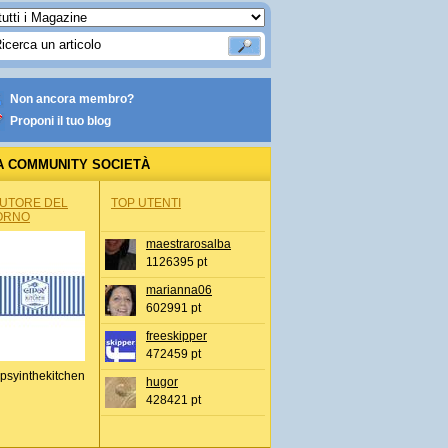
Non ancora membro?
Proponi il tuo blog
A COMMUNITY SOCIETÀ
AUTORE DEL
TOP UTENTI
ORNO
maestrarosalba
1126395 pt
marianna06
602991 pt
freeskipper
472459 pt
psyinthekitchen
hugor
428421 pt