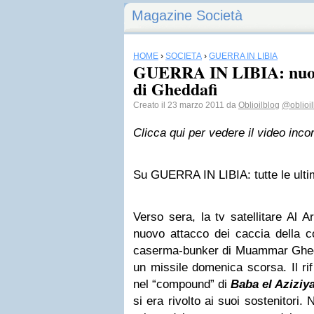
Magazine Società
HOME
›
SOCIETÀ
›
GUERRA IN LIBIA
GUERRA IN LIBIA: nuovo
di Gheddafi
Creato il 23 marzo 2011 da
Oblioilblog
@oblioil
Clicca qui per vedere il video inco
Su GUERRA IN LIBIA: tutte le ulti
Verso sera, la tv satellitare Al A
nuovo attacco dei caccia della co
caserma-bunker di Muammar Gheddaf
un missile domenica scorsa. Il rif
nel “compound” di
Baba el Aziziy
si era rivolto ai suoi sostenitori.