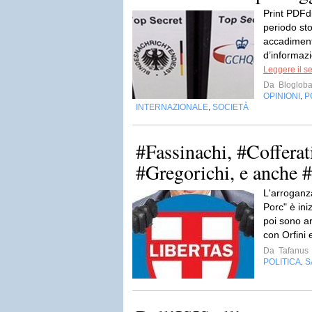
Print PDFd
periodo stor
accadimenti
d’informazi
Leggere il s
Da
Blogloba
OPINIONI
P
,
INTERNAZIONALE
SOCIETÀ
,
#Fassinachi, #Cofferati
#Gregorichi, e anche #
L'arroganz
Porc" è ini
poi sono arr
con Orfini e
Da
Tafanus
POLITICA
S
,