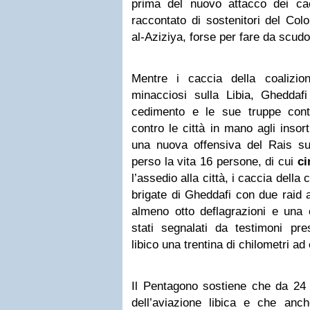
prima del nuovo attacco dei ca
raccontato di sostenitori del Col
al-Aziziya, forse per fare da scud
Mentre i caccia della coalizio
minacciosi sulla Libia, Gheddaf
cedimento e le sue truppe contin
contro le città in mano agli insor
una nuova offensiva del Rais s
perso la vita 16 persone, di cui
ci
l’assedio alla città, i caccia della
brigate di Gheddafi con due raid a
almeno otto deflagrazioni e una
stati segnalati da testimoni pre
libico una trentina di chilometri ad
Il Pentagono sostiene che da 24 
dell’aviazione libica e che anc