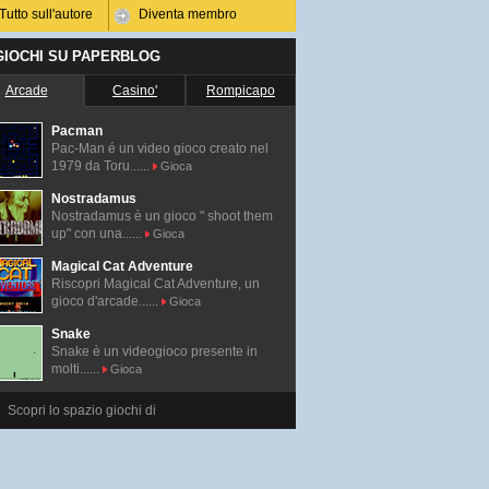
Tutto sull'autore
Diventa membro
 GIOCHI SU PAPERBLOG
Arcade
Casino'
Rompicapo
Pacman
Pac-Man é un video gioco creato nel
1979 da Toru......
Gioca
Nostradamus
Nostradamus è un gioco " shoot them
up" con una......
Gioca
Magical Cat Adventure
Riscopri Magical Cat Adventure, un
gioco d'arcade......
Gioca
Snake
Snake è un videogioco presente in
molti......
Gioca
Scopri lo spazio giochi di