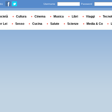
 su
Username
Password
ocietà
Cultura
Cinema
Musica
Libri
Viaggi
Tecnol
er Lei
Sesso
Cucina
Salute
Scienze
Media & Co