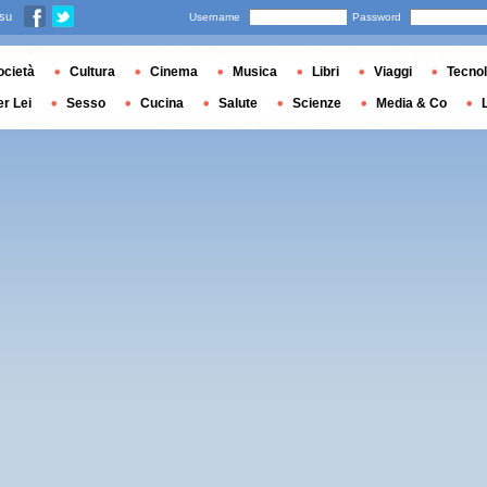
 su
Username
Password
ocietà
Cultura
Cinema
Musica
Libri
Viaggi
Tecnol
er Lei
Sesso
Cucina
Salute
Scienze
Media & Co