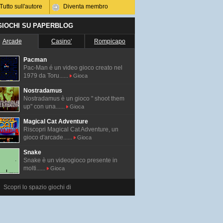
Tutto sull'autore
Diventa membro
 GIOCHI SU PAPERBLOG
Arcade
Casino'
Rompicapo
Pacman
Pac-Man é un video gioco creato nel
1979 da Toru......
Gioca
Nostradamus
Nostradamus è un gioco " shoot them
up" con una......
Gioca
Magical Cat Adventure
Riscopri Magical Cat Adventure, un
gioco d'arcade......
Gioca
Snake
Snake è un videogioco presente in
molti......
Gioca
Scopri lo spazio giochi di