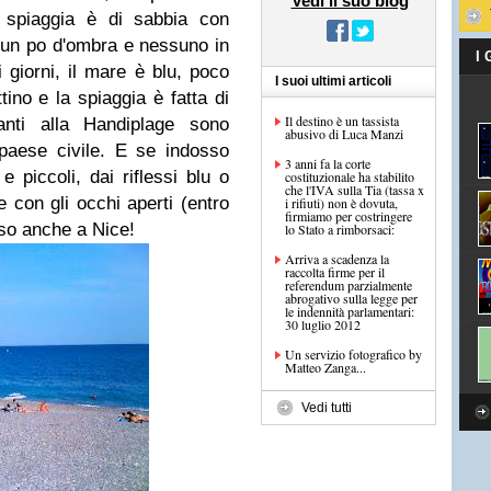
Vedi il suo blog
a spiaggia è di sabbia con
 un po d'ombra e nessuno in
I
 giorni, il mare è blu, poco
I suoi ultimi articoli
ino e la spiaggia è fatta di
Il destino è un tassista
anti alla
Handiplage
sono
abusivo di Luca Manzi
paese civile. E se indosso
3 anni fa la corte
 piccoli, dai riflessi blu o
costituzionale ha stabilito
che l'IVA sulla Tia (tassa x
e con gli occhi aperti (entro
i rifiuti) non è dovuta,
firmiamo per costringere
iso anche a Nice!
lo Stato a rimborsaci:
Arriva a scadenza la
raccolta firme per il
referendum parzialmente
abrogativo sulla legge per
le indennità parlamentari:
30 luglio 2012
Un servizio fotografico by
Matteo Zanga...
Vedi tutti