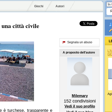
Giochi
Autori
una città civile
L
Segnala un abuso
L'
A proposito dell'autore
GI
Agi
Milemary
152
condivisioni
Vedi il suo profilo
le è turchese, trasparente e