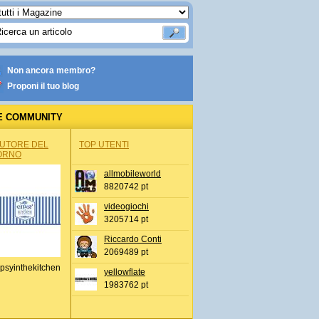
Non ancora membro?
Proponi il tuo blog
E COMMUNITY
AUTORE DEL
TOP UTENTI
ORNO
allmobileworld
8820742 pt
videogiochi
3205714 pt
Riccardo Conti
2069489 pt
psyinthekitchen
yellowflate
1983762 pt