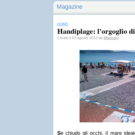
Magazine
HOME
Handiplage: l'orgoglio di 
Creato il 03 agosto 2012 da
Milemary
S
e chiudo gli occhi, il mare idea