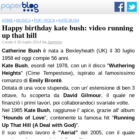
HOME
›
MUSICA
›
POP / ROCK
›
KATE BUSH
Happy birthday kate bush: video running
up that hill
Creato il 30 luglio 2014 da
Jagming
Catherine Bush
è nata a Bexleyheath (UK) il 30 luglio
1958 ed oggi compie 56 anni.
Kate Bush
, esordì nel 1978, con un il disco "
Wuthering
Heights
" (Cime Tempestose), ispirato al famosissimo
romanzo di
Emily Brontë
.
Dotata di una voce stupenda, con un' estensione di ben 3
ottave, fu scoperta da
David Gilmour
, il quale ne
finanziò i primi lavori, poi collaborandoci svariate volte.
Nel 1985
Kate Bush
, raggiunse l' apice, grazie all' album
"
Hounds of Love
", contenente la famosa hit "
Running
Up That Hill (A Deal with God)
".
Il suo ultimo lavoro è
"Aerial"
del 2005, con il quale