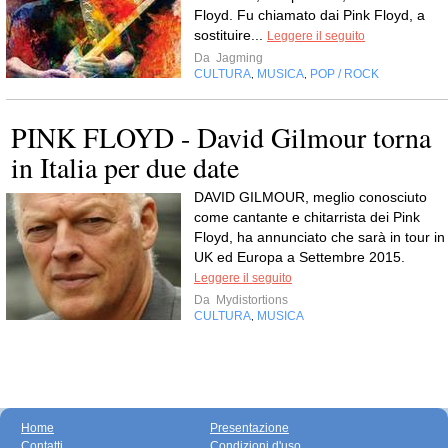
Floyd. Fu chiamato dai Pink Floyd, a
sostituire...
Leggere il seguito
Da
Jagming
CULTURA
MUSICA
POP / ROCK
,
,
PINK FLOYD - David Gilmour torna
in Italia per due date
DAVID GILMOUR, meglio conosciuto
come cantante e chitarrista dei Pink
Floyd, ha annunciato che sarà in tour in
UK ed Europa a Settembre 2015.
Leggere il seguito
Da
Mydistortions
CULTURA
MUSICA
,
Home
Presentazione
Contatti
Condizioni d'uso