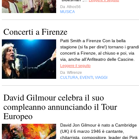
Leggere il seguito
Da
Athos56
MUSICA
Concerti a Firenze
Patti Smith a Firenze Con la bella
stagione (si fa per dire!) tornano i grand
concerti a Firenze, al chiuso e poi, via
via, anche all’Anfiteatro delle Cascine.
Leggere il seguito
Da
Wfirenze
CULTURA
EVENTI
VIAGGI
,
,
David Gilmour celebra il suo
compleanno annunciando il Tour
Europeo
David Jon Gilmour è nato a Cambridge
(UK) il 6 marzo 1946 è cantante,
chitarrista, compositore, leader dei Pink