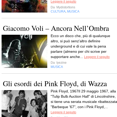
Leggere il seguito
Da
Mydistortions
CULTURA
MUSICA
,
Giacomo Voli – Ancora Nell’Ombra
Ecco un disco che, più di qualunque
altro, si può senz'altro definire
underground e di cui vale la pena
parlare (almeno per chi scrive per
supportare anche...
Leggere il seguito
Da
Iyezine
MUSICA
Gli esordi dei Pink Floyd, di Wazza
Pink Floyd, 1967Il 29 maggio 1967, alla
"Tulip Bulb Auction Hall" di Lincolnshire,
si tiene una serata musicale ribattezzat
"Barbeque '67", con i Pink Floyd,...
Leggere il seguito