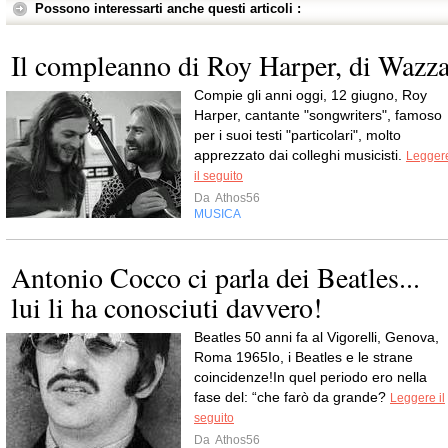
Possono interessarti anche questi articoli :
Il compleanno di Roy Harper, di Wazz
Compie gli anni oggi, 12 giugno, Roy
Harper, cantante "songwriters", famoso
per i suoi testi "particolari", molto
apprezzato dai colleghi musicisti.
Legger
il seguito
Da
Athos56
MUSICA
Antonio Cocco ci parla dei Beatles...
lui li ha conosciuti davvero!
Beatles 50 anni fa al Vigorelli, Genova,
Roma 1965Io, i Beatles e le strane
coincidenze!In quel periodo ero nella
fase del: “che farò da grande?
Leggere il
seguito
Da
Athos56