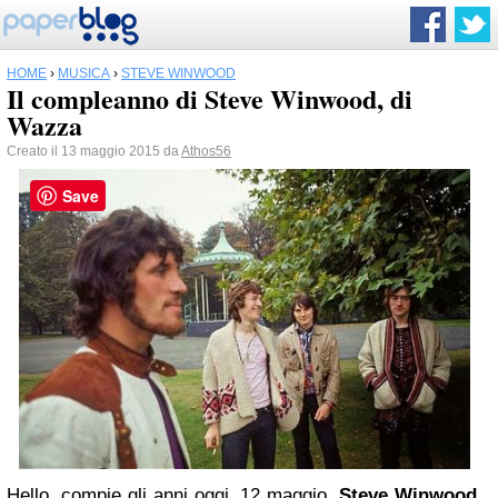
HOME
›
MUSICA
›
STEVE WINWOOD
Il compleanno di Steve Winwood, di
Wazza
Creato il 13 maggio 2015 da
Athos56
Save
Hello, compie gli anni oggi, 12 maggio,
Steve Winwood
,