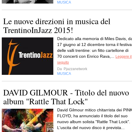
MUSICA
Le nuove direzioni in musica del
TrentinoInJazz 2015!
Dedicato alla memoria di Miles Davis, da
17 giugno al 12 dicembre torna il festiva
delle valli trentine: un fitto cartellone di
70 concerti con Enrico Rava,...
Leggere il
seguito
Da
Pjazzanetwork
MUSICA
DAVID GILMOUR - Titolo del nuovo
album "Rattle That Lock"
David Gilmour mitico chitarrista dei PIN
FLOYD, ha annunciato il titolo del suo
nuovo album solista "Rattle That Lock".
L'uscita del nuovo disco è prevista...