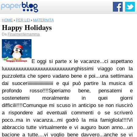
HOME
›
PER LEI
›
MATERNITÀ
Happy Holidays
Da
Finalmentemamma
E oggi si parte x le vacanze...ci aspettano
luuuuuuuuuuuuuuuuuuuuuuuuunghissimi viaggo con la
puzzoletta che spero vadano bene e poi...una settimana
dai suoceriiiiiiiiiiiiiiiiiiiii e qui può partire la musica di
profondo rosso!!!!Speriamo bene, pensatemi e
sostenetemi moralmente in quei giorni
difficili!!!!Comunque mi scuso in anticipo se non riuscirò
a rispondere ad eventuali commenti o se scriverò
poco..ma in vacanza...mi godrò la mia famigliola!!!!Vi
abbraccio tutte virtualmente e vi auguro buon anno...un
bacione a tutte....vi voglio bene davvero...anche se vi