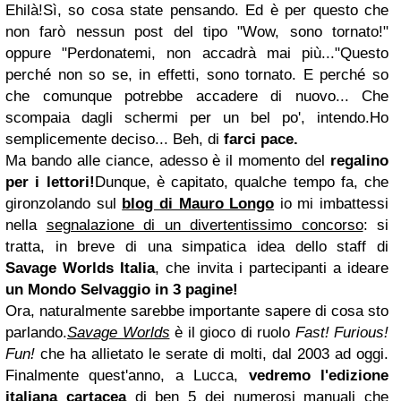
Ehilà!Sì, so cosa state pensando. Ed è per questo che
non farò nessun post del tipo "Wow, sono tornato!"
oppure "Perdonatemi, non accadrà mai più..."Questo
perché non so se, in effetti, sono tornato. E perché so
che comunque potrebbe accadere di nuovo... Che
scompaia dagli schermi per un bel po', intendo.Ho
semplicemente deciso... Beh, di
farci pace.
Ma bando alle ciance, adesso è il momento del
regalino
per i lettori!
Dunque, è capitato, qualche tempo fa, che
gironzolando sul
blog di Mauro Longo
io mi imbattessi
nella
segnalazione di un divertentissimo concorso
: si
tratta, in breve di una simpatica idea dello staff di
Savage Worlds Italia
, che invita i partecipanti a ideare
un Mondo Selvaggio in 3 pagine!
Ora, naturalmente sarebbe importante sapere di cosa sto
parlando.
Savage Worlds
è il gioco di ruolo
Fast! Furious!
Fun!
che ha allietato le serate di molti, dal 2003 ad oggi.
Finalmente quest'anno, a Lucca,
vedremo l'edizione
italiana cartacea
di ben 5 dei numerosi manuali che