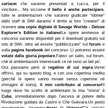
cartacei
che saranno presentati a Lucca, per il
vincitore... Ma siccome
il bello è anche partecipare
,
tutte le ambientazioni che saranno giudicate "idonee"
dallo staff di SWI daranno il diritto ai loro "creatori" di
ricevere
una copia digitale di Savage Worlds - Deluxe
Explorer's Edition in italiano!
Le opere ammesse al
concorso saranno disponibili per il download gratuito sul
sito di SWI, oltre ad essere "pubblicizzate" sul
forum
e
sulla
pagina facebook
del concorso. Lì potranno essere
votate dalla giuria popolare.
Fateci un salto, sul forum,
ché di ambientazioni interessanti ce ne sono un bel po'.
Ora passiamo però al
regalino di cui sopra
.Vorrei
offrirvi, qui su questo blog, e con una copertina inedita
(perché le opere vanno inviate senza copertine né
immagini di sorta),
il mio contributo al concorso!
Il
luogo dove ho scelto di ambientare la mia "storia" è
Cuba
, immediatamente dopo l'ascesa al potere della
Rivoluzione guidata da Castro e Che Guevara.Un posto
movimentato, insomma.
Hasta la Victoria!
C'è un'isola