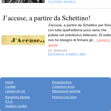
CULTURA
MUSICA
,
J’accuse, a partire da Schettino!
J'accuse, a partire da Schettino per finir
con tutta quell'editoria poco seria che
pullula nel sottobosco letterario. Di solit
non ho bisogno di firmare gli...
Leggere il
seguito
Da
Beltane64
EDITORIA E STAMPA
LIBRI
,
Home
Presentazione
Contatti
Condizioni d'uso
Lavora con noi
Informazioni azienda
Rassegna stampa
Proponi il tuo blog
F.A.Q.
Gestisci i cookie