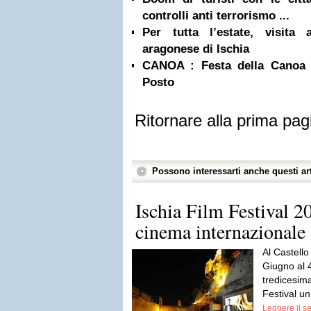
controlli anti terrorismo ...
Per tutta l’estate, visita
aragonese di Ischia
CANOA : Festa della Canoa
Posto
Ritornare alla prima pag
Possono interessarti anche questi art
Ischia Film Festival 2
cinema internazionale 
Al Castello
Giugno al 4
tredicesima
Festival un
Leggere il s