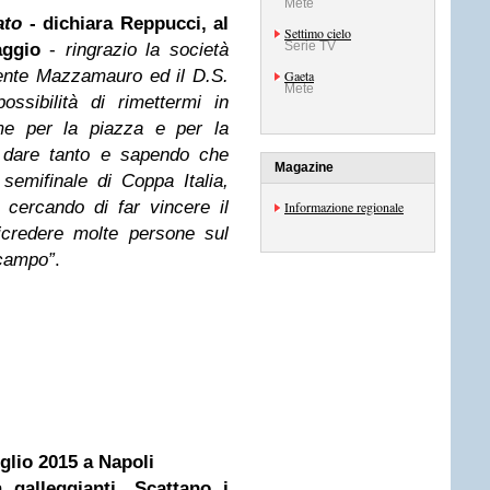
Mete
zato
- dichiara Reppucci, al
Settimo cielo
Serie TV
aggio
-
ringrazio la società
ente Mazzamauro ed il D.S.
Gaeta
Mete
sibilità di rimettermi in
 me per la piazza e per la
r dare tanto e sapendo che
Magazine
semifinale di Coppa Italia,
 cercando di far vincere il
Informazione regionale
icredere molte persone sul
 campo”
.
glio 2015 a Napoli
 galleggianti. Scattano i