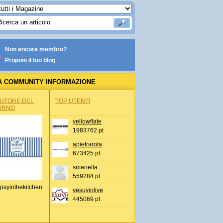
Non ancora membro?
Proponi il tuo blog
A COMMUNITY INFORMAZIONE
IONALE
AUTORE DEL
TOP UTENTI
ORNO
yellowflate
1983762 pt
apietrarota
673425 pt
smanetta
559284 pt
psyinthekitchen
vesuviolive
445069 pt