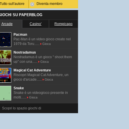
Tutto sull'autore
Diventa membro
 GIOCHI SU PAPERBLOG
Arcade
Casino'
Rompicapo
Pacman
Pac-Man é un video gioco creato nel
1979 da Toru......
Gioca
Nostradamus
Nostradamus è un gioco " shoot them
up" con una......
Gioca
Magical Cat Adventure
Riscopri Magical Cat Adventure, un
gioco d'arcade......
Gioca
Snake
Snake è un videogioco presente in
molti......
Gioca
Scopri lo spazio giochi di