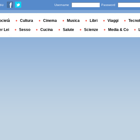
 su
Username
Password
ocietà
Cultura
Cinema
Musica
Libri
Viaggi
Tecnol
er Lei
Sesso
Cucina
Salute
Scienze
Media & Co