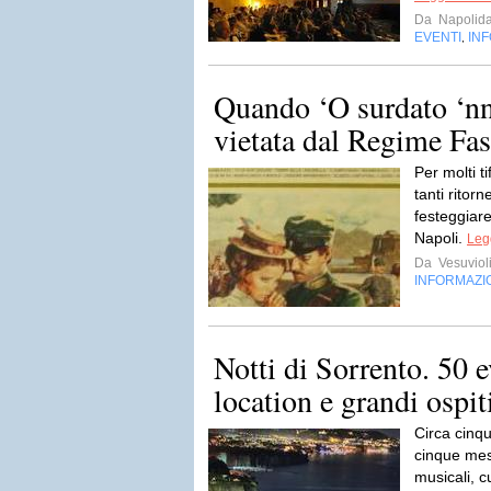
Da
Napolida
EVENTI
IN
,
Quando ‘O surdato ‘n
vietata dal Regime Fas
Per molti t
tanti ritorn
festeggiare
Napoli.
Legg
Da
Vesuviol
INFORMAZI
Notti di Sorrento. 50 e
location e grandi ospit
Circa cinqu
cinque mes
musicali, cu