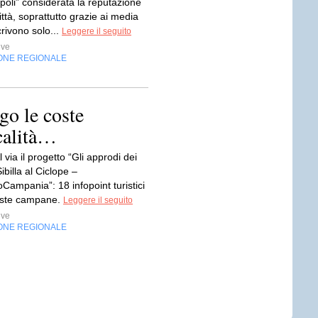
poli” considerata la reputazione
ittà, soprattutto grazie ai media
rivono solo...
Leggere il seguito
ive
ONE REGIONALE
go le coste
calità…
l via il progetto “Gli approdi dei
Sibilla al Ciclope –
ampania”: 18 infopoint turistici
oste campane.
Leggere il seguito
ive
ONE REGIONALE