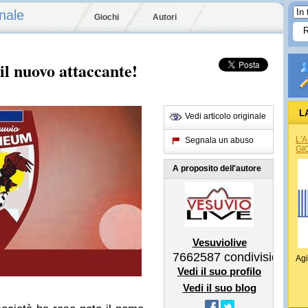
nale
Giochi
Autori
il nuovo attaccante!
L
Vedi articolo originale
REG
L'
Segnala un abuso
GI
A proposito dell'autore
Vesuviolive
7662587
condivisioni
Agi
Vedi il suo profilo
Vedi il suo blog