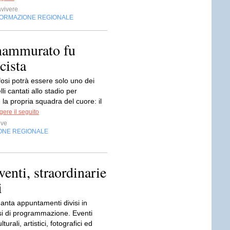
vivere
FORMAZIONE REGIONALE
nammurato fu
cista
ifosi potrà essere solo uno dei
elli cantati allo stadio per
 la propria squadra del cuore: il
ere il seguito
ive
ONE REGIONALE
venti, straordinarie
i
anta appuntamenti divisi in
i di programmazione. Eventi
lturali, artistici, fotografici ed