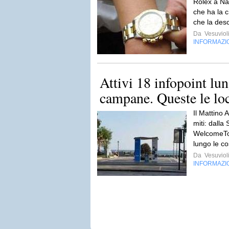
Rolex a Na
che ha la c
che la desc
Da
Vesuviol
INFORMAZI
Attivi 18 infopoint lun
campane. Queste le lo
Il Mattino A
miti: dalla 
WelcomeToC
lungo le c
Da
Vesuviol
INFORMAZI