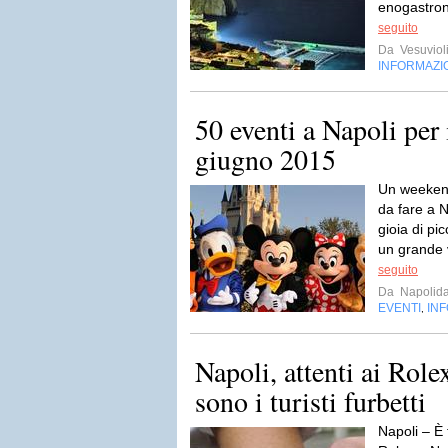
enogastron
seguito
Da
Vesuviol
INFORMAZI
50 eventi a Napoli per
giugno 2015
Un weekend
da fare a N
gioia di pi
un grande v
seguito
Da
Napolida
EVENTI
IN
,
Napoli, attenti ai Rolex
sono i turisti furbetti
Napoli – È 