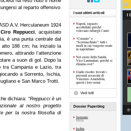
ocietà ha reso noto il nome
ungersi al reparto offensivo
I suoi ultimi articoli
I
Napoli, ragazzo
à ASD A.V. Herculaneum 1924
accoltellato perché
volevano rubargli l’auto
e
Ciro Reppucci
, acquistato
“Cornuto” e
pia, è una punta centrale dal
“Scornacchiato”: tutti i
modi in cui vengono usate
 alto 188 cm; ha iniziato la
in napoletano
omero, attirando l’attenzione
Nel cuore della Sanità.
otare a suon di gol. Dopo la
Vico Lammatari, perché si
chiama così?
 tra Campania e Lazio, tra
Giallo risolto: trovati i
iocando a Sorrento, Ischia,
presunti assassini di
Vincenzo Amendola,
ugliano e San Marco Trotti.
questi i loro nomi
Vedi tutti
che dichiara:
“Reppucci è un
zionale al nostro progetto
Dossier Paperblog
te per la nostra filosofia di
Sorrento
Mete
Ischia