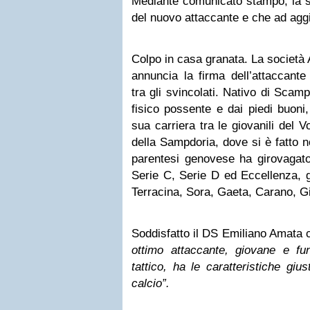
Mediante comunicato stampo, la s
del nuovo attaccante e che ad aggi
Colpo in casa granata. La societ
annuncia la firma dell’attaccant
tra gli svincolati. Nativo di Scam
fisico possente e dai piedi buoni,
sua carriera tra le giovanili del V
della Sampdoria, dove si è fatto n
parentesi genovese ha girovagato
Serie C, Serie D ed Eccellenza, g
Terracina, Sora, Gaeta, Carano, Gi
Soddisfatto il DS Emiliano Amata 
ottimo attaccante, giovane e fun
tattico, ha le caratteristiche gius
calcio”.