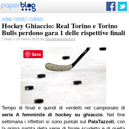
HOME
›
SPORT
›
TORINO
Hockey Ghiaccio: Real Torino e Torino
Bulls perdono gara 1 delle rispettive finali
Creato il 24 marzo 2015 da
Sportduepuntozero
Save
Tempo di finali e quindi di verdetti nel campionato di
serie A femminile di hockey su ghiaccio
. Nel fine
settimana i riflettori si sono puntati sul
PalaTazzoli
, con
la prima partita della serie di finale scudetto e di quella