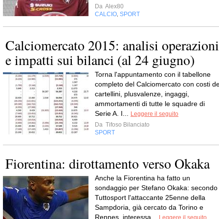
Da
Alex80
CALCIO
SPORT
,
Calciomercato 2015: analisi operazioni
e impatti sui bilanci (al 24 giugno)
Torna l'appuntamento con il tabellone
completo del Calciomercato con costi de
cartellini, plusvalenze, ingaggi,
ammortamenti di tutte le squadre di
Serie A. I...
Leggere il seguito
Da
Tifoso Bilanciato
SPORT
Fiorentina: dirottamento verso Okaka
Anche la Fiorentina ha fatto un
sondaggio per Stefano Okaka: secondo
Tuttosport l'attaccante 25enne della
Sampdoria, già cercato da Torino e
Rennes, interessa...
Leggere il seguito