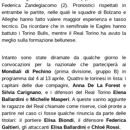
Federica Zandegiacomo (2). Pronostici rispettati in
entrambe le partite, nelle quali le squadre di Bolzano e
Alleghe hanno fatto valere maggior esperienza e tasso
tecnico. Da ricordare che in semifinale le Eagles hanno
battuto i Torino Bulls, mentre il Real Torino ha avuto la
meglio sulla formazione bellunese.
Intanto sono state diramate da qualche giorno le
convocazioni per la nazionale che parteciperà ai
Mondiali di Pechino
(prima divisione, gruppo B) in
programma dal 4 al 13 aprile. Quattro le torinesi in lista: i
capitani delle due compagini,
Anna De La Forest
e
Silvia Carignano
, e i difensori del Real Torino
Elena
Ballardini
e
Michelle Masperi
. A queste vanno aggiunte
le ragazze del Real chiamate come riserve, cioè pronte a
partire nel caso ci fosse qualche rinuncia da parte delle
titolari: il portiere
Elisa Biondi
, il difensore
Federica
Galtieri
, gli attaccanti
Elisa Ballardini
e
Chloé Rossi.