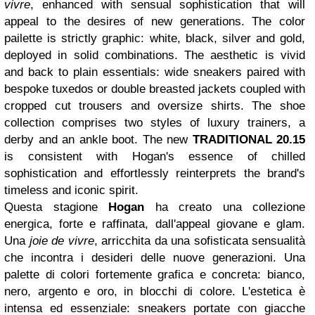
vivre
, enhanced with sensual sophistication that will
appeal to the desires of new generations. The color
pailette is strictly graphic: white, black, silver and gold,
deployed in solid combinations. The aesthetic is vivid
and back to plain essentials: wide sneakers paired with
bespoke tuxedos or double breasted jackets coupled with
cropped cut trousers and oversize shirts. The shoe
collection comprises two styles of luxury trainers, a
derby and an ankle boot. The new
TRADITIONAL 20.15
is consistent with Hogan's essence of chilled
sophistication and effortlessly reinterprets the brand's
timeless and iconic spirit.
Questa stagione
Hogan
ha creato una collezione
energica, forte e raffinata, dall'appeal giovane e glam.
Una
joie de vivre
, arricchita da una sofisticata sensualità
che incontra i desideri delle nuove generazioni. Una
palette di colori fortemente grafica e concreta: bianco,
nero, argento e oro, in blocchi di colore. L'estetica è
intensa ed essenziale: sneakers portate con giacche