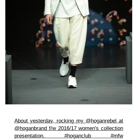
About yesterday, rocking my @hoganrebel at
@hoganbrand f/w 2016/17 women's collection
presentation. #hoganclub #mfw