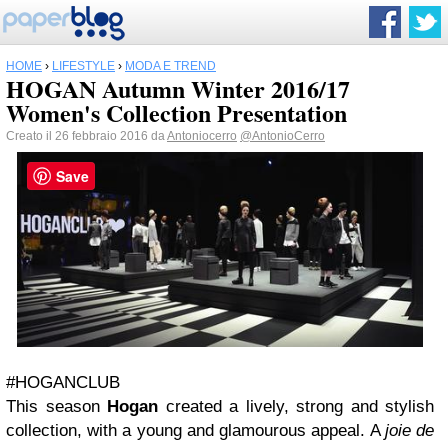
HOME
›
LIFESTYLE
›
MODA E TREND
HOGAN Autumn Winter 2016/17
Women's Collection Presentation
Creato il 26 febbraio 2016 da
Antoniocerro
@AntonioCerro
Save
#HOGANCLUB
This season
Hogan
created a lively, strong and stylish
collection, with a young and glamourous appeal. A
joie de