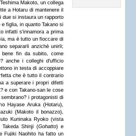
 di Teshima Makoto, un collega
te a Hotaru di mantenere il
 i due si instaura un rapporto
 e figlia, in quanto Takano si
to infatti s'innamora a prima
ia, ma è tutto un fioccare di
no separarli anzichè unirli;
o bene fin da subito, come
 anche i colleghi d'ufficio
ttono in testa di accoppiare
tta che è tutto il contrario
a a superare i propri difetti
la? e con Takano-san le cose
sembrano? i protagonisti di
ono Hayase Aruka (Hotaru),
azuki (Makoto il bonazzo),
ciuto Kuninaka Ryoko (vista
, Takeda Shinji (
Gohatto
) e
e Fujiki Naohito ha fatto un