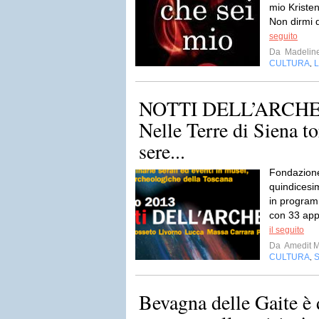
mio Kristen
Non dirmi 
seguito
Da
Madelin
CULTURA
L
,
NOTTI DELL’ARCHE
Nelle Terre di Siena to
sere...
Fondazione
quindicesi
in program
con 33 app
il seguito
Da
Amedit 
CULTURA
,
Bevagna delle Gaite è 