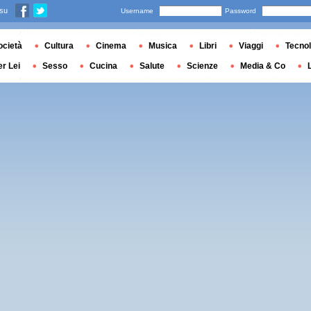
 su
Username
Password
ocietà
Cultura
Cinema
Musica
Libri
Viaggi
Tecnol
er Lei
Sesso
Cucina
Salute
Scienze
Media & Co