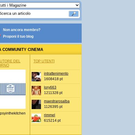
Non ancora membro?
Proponi il tuo blog
A COMMUNITY CINEMA
AUTORE DEL
TOP UTENTI
ORNO
intrattenimento
1608418 pt
lory663
1211328 pt
maestrarosalba
1126395 pt
psyinthekitchen
rimmel
615214 pt