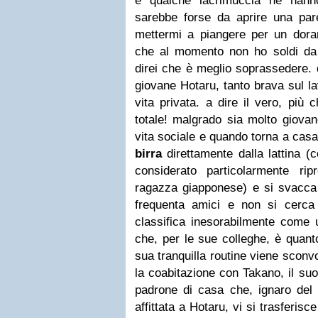
e qualche lacrimuccia ne hanno
sarebbe forse da aprire una par
mettermi a piangere per un dor
che al momento non ho soldi da s
direi che è meglio soprassedere. 
giovane Hotaru, tanto brava sul l
vita privata. a dire il vero, più
totale! malgrado sia molto giovan
vita sociale e quando torna a casa 
birra
direttamente dalla lattina 
considerato particolarmente ri
ragazza giapponese) e si svacca s
frequenta amici e non si cerca
classifica inesorabilmente come
che, per le sue colleghe, è quant
sua tranquilla routine viene sconvo
la coabitazione con Takano, il suo
padrone di casa che, ignaro del 
affittata a Hotaru, vi si trasferis