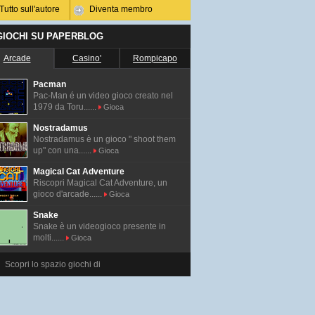
Tutto sull'autore
Diventa membro
 GIOCHI SU PAPERBLOG
Arcade
Casino'
Rompicapo
Pacman
Pac-Man é un video gioco creato nel
1979 da Toru......
Gioca
Nostradamus
Nostradamus è un gioco " shoot them
up" con una......
Gioca
Magical Cat Adventure
Riscopri Magical Cat Adventure, un
gioco d'arcade......
Gioca
Snake
Snake è un videogioco presente in
molti......
Gioca
Scopri lo spazio giochi di