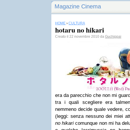
Magazine Cinema
HOME
›
CULTURA
hotaru no hikari
Creato il 22 novembre 2010 da
Guchippai
era da parecchio che non mi guar
tra i quali scegliere era talm
nemmeno decide quale vedere, cos
(leggi: senza nessuno dei miei att
no hikari
comunque non mi ha deluso