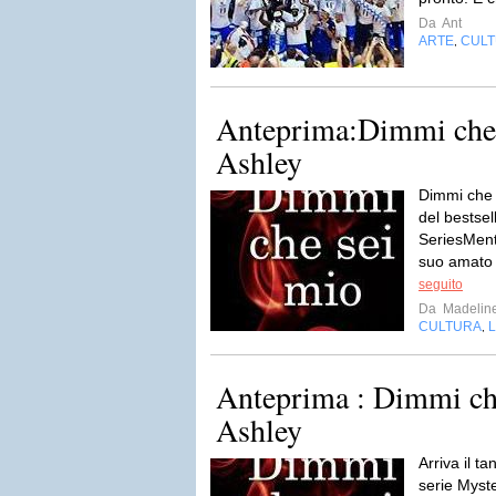
Da
Ant
ARTE
CUL
,
Anteprima:Dimmi che 
Ashley
Dimmi che 
del bestse
SeriesMentr
suo amato 
seguito
Da
Madelin
CULTURA
L
,
Anteprima : Dimmi ch
Ashley
Arriva il t
serie Myst