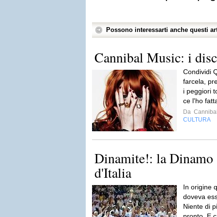
Possono interessarti anche questi art
Cannibal Music: i dis
Condividi 
farcela, pr
i peggiori 
ce l'ho fatt
Da
Cannibal
CULTURA
Dinamite!: la Dinamo
d'Italia
In origine 
doveva ess
Niente di pi
pronto. E c