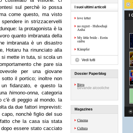
 costellato la visione. ci
entesi sul perchè io possa
I suoi ultimi articoli
ama come questo, ma visto
I
love letter
pendere in strizzacervelli
no regret - Huhoehaji
dunque: la protagonista è la
Anha
avoro quanto imbranata della
My little bride - Eorin
sinbu
 che imbranata è un disastro
Kämpfer
e, Hotaru ha rinunciato alla
si mette in tuta, si scola un
Vedi tutti
(comportamento che pare sia
provevole per una giovane
Dossier Paperblog
otto il portico; inoltre non
Birra
 un fidanzato, e questo la
Bevande alcooliche
 una
himono-onna
, categoria
o c'è di peggio al mondo. la
lta da due fattori imprevisti:
Magazines
 capo, nonchè figlio del suo
Cinema
fatto che la casa sia stata
ce dopo essere stato cacciato
Cultura