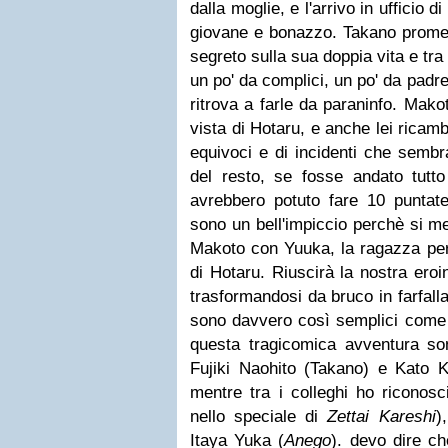
dalla moglie, e l'arrivo in ufficio
giovane e bonazzo. Takano promet
segreto sulla sua doppia vita e tra
un po' da complici, un po' da padre
ritrova a farle da paraninfo. Mako
vista di Hotaru, e anche lei ricamb
equivoci e di incidenti che sembra
del resto, se fosse andato tutt
avrebbero potuto fare 10 puntate?
sono un bell'impiccio perchè si me
Makoto con Yuuka, la ragazza perfe
di Hotaru. Riuscirà la nostra eroin
trasformandosi da bruco in farfal
sono davvero così semplici come 
questa tragicomica avventura s
Fujiki Naohito (Takano) e Kato K
mentre tra i colleghi ho riconos
nello speciale di
Zettai Kareshi
)
Itaya Yuka (
Anego
). devo dire ch