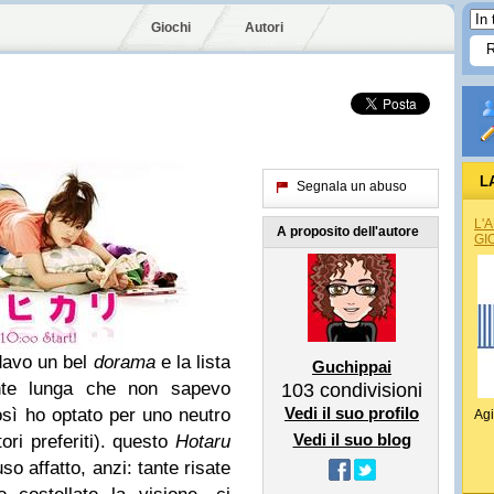
Giochi
Autori
L
Segnala un abuso
L'
A proposito dell'autore
GI
davo un bel
dorama
e la lista
Guchippai
ente lunga che non sapevo
103
condivisioni
Vedi il suo profilo
ì ho optato per uno neutro
Agi
Vedi il suo blog
ori preferiti). questo
Hotaru
 affatto, anzi: tante risate