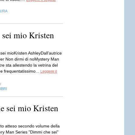
TURA
sei mio Kristen
sei mioKristen AshleyDall'autrice
ller Non dirmi di noMystery Man
e sta allestendo la vetrina del
e frequentatissimo...
Leggere il
e
IBRI
e sei mio Kristen
anto atteso secondo volume della
ery Man Series "Dimmi che sei"