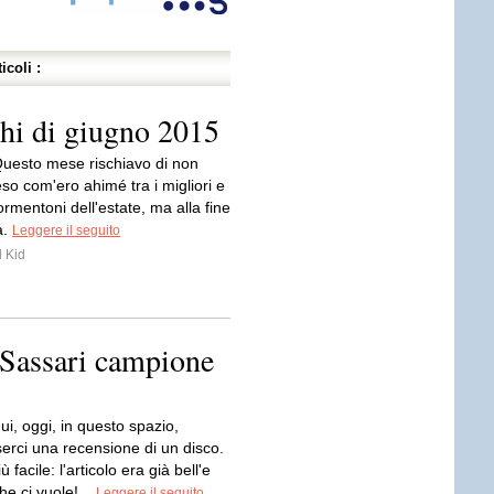
icoli :
chi di giugno 2015
Questo mese rischiavo di non
eso com'ero ahimé tra i migliori e
tormentoni dell'estate, ma alla fine
a.
Leggere il seguito
 Kid
 Sassari campione
qui, oggi, in questo spazio,
erci una recensione di un disco.
ù facile: l'articolo era già bell'e
he ci vuole!...
Leggere il seguito