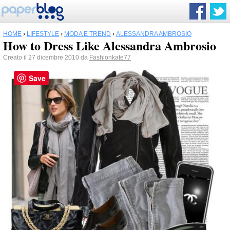
HOME
›
LIFESTYLE
›
MODA E TREND
›
ALESSANDRA AMBROSIO
How to Dress Like Alessandra Ambrosio
Creato il 27 dicembre 2010 da
Fashionkate77
Save