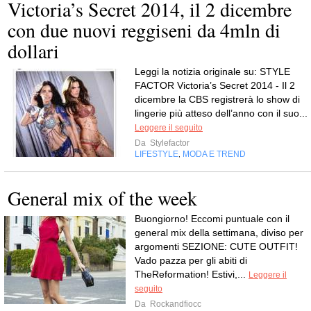
Victoria’s Secret 2014, il 2 dicembre
con due nuovi reggiseni da 4mln di
dollari
Leggi la notizia originale su: STYLE
FACTOR Victoria’s Secret 2014 - Il 2
dicembre la CBS registrerà lo show di
lingerie più atteso dell’anno con il suo...
Leggere il seguito
Da
Stylefactor
LIFESTYLE
MODA E TREND
,
General mix of the week
Buongiorno! Eccomi puntuale con il
general mix della settimana, diviso per
argomenti SEZIONE: CUTE OUTFIT!
Vado pazza per gli abiti di
TheReformation! Estivi,...
Leggere il
seguito
Da
Rockandfiocc