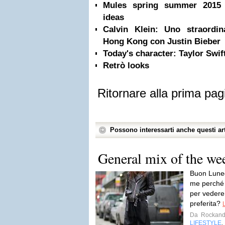
Mules spring summer 2015 
ideas
Calvin Klein: Uno straordi
Hong Kong con Justin Bieber
Today's character: Taylor Swif
Retrò looks
Ritornare alla prima pag
Possono interessarti anche questi art
General mix of the we
Buon Lune
me perché s
per vedere 
preferita?
Da
Rockand
LIFESTYLE
,