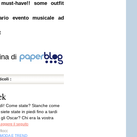
must-have!! some outfit
nario evento musicale ad
t
ina di
icoli :
ek
dì! Come state? Stanche come
iete state in piedi fino a tardi
gli Oscar? Chi era la vostra
Leggere il seguito
fiocc
MODA E TREND