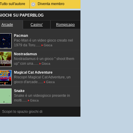
Tutto sull'autore
Diventa membro
 GIOCHI SU PAPERBLOG
Arcade
Casino'
Rompicapo
Pacman
Pac-Man é un video gioco creato nel
1979 da Toru......
Gioca
Nostradamus
Nostradamus è un gioco " shoot them
up" con una......
Gioca
Magical Cat Adventure
Riscopri Magical Cat Adventure, un
gioco d'arcade......
Gioca
Snake
Snake è un videogioco presente in
molti......
Gioca
Scopri lo spazio giochi di