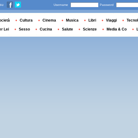
 su
Username
Password
ocietà
Cultura
Cinema
Musica
Libri
Viaggi
Tecnol
er Lei
Sesso
Cucina
Salute
Scienze
Media & Co