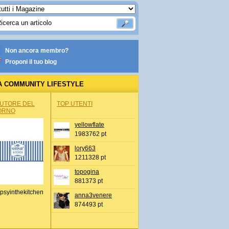
Non ancora membro?
Proponi il tuo blog
A COMMUNITY LIFESTYLE
AUTORE DEL
TOP UTENTI
ORNO
yellowflate
1983762 pt
lory663
1211328 pt
topogina
881373 pt
psyinthekitchen
anna3venere
874493 pt