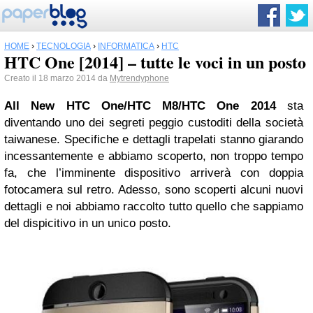
HOME
›
TECNOLOGIA
›
INFORMATICA
›
HTC
HTC One [2014] – tutte le voci in un posto
Creato il 18 marzo 2014 da
Mytrendyphone
All New
HTC
One/HTC M8/HTC One 2014
sta
diventando uno dei segreti peggio custoditi della società
taiwanese. Specifiche e dettagli trapelati stanno giarando
incessantemente e abbiamo scoperto, non troppo tempo
fa, che l’imminente dispositivo arriverà con doppia
fotocamera sul retro. Adesso, sono scoperti alcuni nuovi
dettagli e noi abbiamo raccolto tutto quello che sappiamo
del dispicitivo in un unico posto.