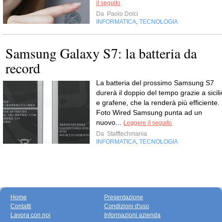
il seguito
Da
Paolo Dolci
INFORMATICA
TECNOLOGIA
,
Samsung Galaxy S7: la batteria da
record
La batteria del prossimo Samsung S7
durerà il doppio del tempo grazie a sicili
e grafene, che la renderà più efficiente.
Foto Wired Samsung punta ad un
nuovo...
Leggere il seguito
Da
Stafftechmania
INFORMATICA
TECNOLOGIA
,
Home
Presentazione
Contatti
Condizioni d'uso
Lavora con noi
Informazioni azienda