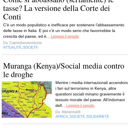
tasse? La versione della Corte dei
Conti
C’è un modo populistico e inefficace per sostenere l’abbassamento
delle tasse in Italia. E poi c’è un modo serio che favorirebbe la
crescita del paese, ed è...
Leggere il seguito
Da
Capiredavverolacrisi
ATTUALITÀ
SOCIETÀ
,
Muranga (Kenya)/Social media contro
le droghe
Mentre i media internazionali accendon
i fari sul terrorismo in Kenya, altre
questioni sociali minano gravemente il
tessuto morale del paese. All’indomani
dell...
Leggere il seguito
Da
Marianna06
AFRICA
SOCIETÀ
SOLIDARIETÀ
,
,