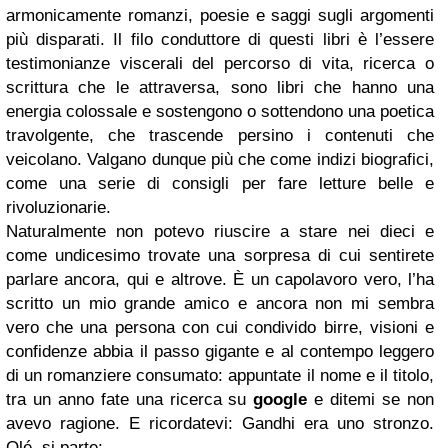
armonicamente romanzi, poesie e saggi sugli argomenti
più disparati. Il filo conduttore di questi libri è l’essere
testimonianze viscerali del percorso di vita, ricerca o
scrittura che le attraversa, sono libri che hanno una
energia colossale e sostengono o sottendono una poetica
travolgente, che trascende persino i contenuti che
veicolano. Valgano dunque più che come indizi biografici,
come una serie di consigli per fare letture belle e
rivoluzionarie.
Naturalmente non potevo riuscire a stare nei dieci e
come undicesimo trovate una sorpresa di cui sentirete
parlare ancora, qui e altrove. È un capolavoro vero, l’ha
scritto un mio grande amico e ancora non mi sembra
vero che una persona con cui condivido birre, visioni e
confidenze abbia il passo gigante e al contempo leggero
di un romanziere consumato: appuntate il nome e il titolo,
tra un anno fate una ricerca su
google
e ditemi se non
avevo ragione. E ricordatevi: Gandhi era uno stronzo.
Olé, si parte: