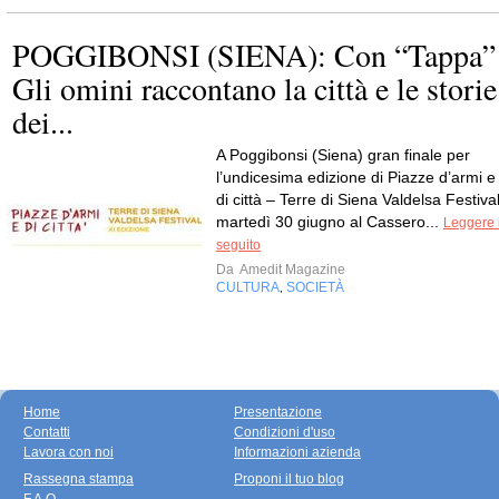
POGGIBONSI (SIENA): Con “Tappa”
Gli omini raccontano la città e le storie
dei...
A Poggibonsi (Siena) gran finale per
l’undicesima edizione di Piazze d’armi e
di città – Terre di Siena Valdelsa Festival
martedì 30 giugno al Cassero...
Leggere i
seguito
Da
Amedit Magazine
CULTURA
SOCIETÀ
,
Home
Presentazione
Contatti
Condizioni d'uso
Lavora con noi
Informazioni azienda
Rassegna stampa
Proponi il tuo blog