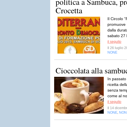
politica a Sambuca, pr
Crocetta
Il Circolo 
promuove u
dalla durat
sabato 27 l
il seguito
Il 26 luglio
NONE
Cioccolata alla sambu
In passato
ricetta del
senza temp
come al nor
il seguito
Il 14 dicem
NONE
NON
,