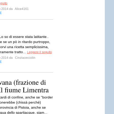
eguito
io 2014 da
Alice4161
E
Lo so di essere stata latitante..
e se un pò in ritardo purtroppo,
orvi una ricetta semplicissima,
ramente tratto...
Leggere il seguito
io 2014 da
Cinziaceccolin
E
ana (frazione di
Il fiume Limentra
ardi di confine, anche se “border
onerebbe (chissà perché)
provincia di Pistoia, anche se
 qua dello spartiacque, siam...