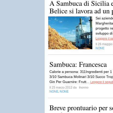
A Sambuca di Sicilia 
Belice si lavora ad un 
Sei aziend
Margherita
progetto re
sviluppo di
Leggere il s
Il 26 maggi
NONE
Sambuca: Francesca
Calorie a persona: 311Ingredienti per 
3/10 Sambuca Molinari 3/10 Succo Trop
Gin Per Guarnire: Frutt...
Leggere il segui
Il 25 marzo 2012 da
Inonno
NONE
NONE
,
Breve prontuario per s