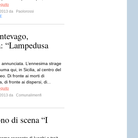
eguito
e 2013 da
Paolorossi
E
ontevago,
a: “Lampedusa
 annunciata. L’ennesima strage
uma qui, in Sicilia, al centro del
o. Di fronte ai morti di
di fronte ai dispersi, di...
eguito
e 2013 da
Comunalimenfi
o di scena “I