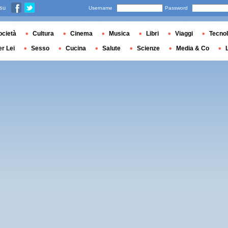
 su
Username
Password
ocietà
Cultura
Cinema
Musica
Libri
Viaggi
Tecnol
er Lei
Sesso
Cucina
Salute
Scienze
Media & Co