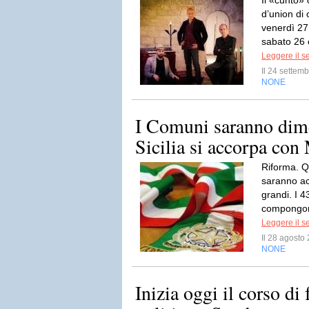
Il «cunto» 
d’union di 
venerdì 27
sabato 26 o
Leggere il s
Il 24 sette
NONE
I Comuni saranno dim
Sicilia si accorpa con
Riforma. Q
saranno acc
grandi. I 
compongono
Leggere il s
Il 28 agost
NONE
Inizia oggi il corso di