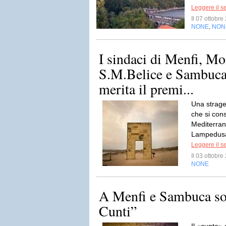
Leggere il s
Il 07 ottobr
NONE
NON
,
I sindaci di Menfi, M
S.M.Belice e Sambuc
merita il premi...
Una strage
che si cons
Mediterrane
Lampedusa, 
Leggere il s
Il 03 ottobr
NONE
A Menfi e Sambuca son
Cunti”