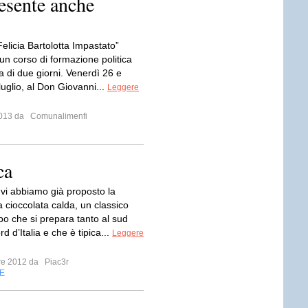
esente anche
“Felicia Bartolotta Impastato”
n corso di formazione politica
a di due giorni. Venerdì 26 e
uglio, al Don Giovanni...
Leggere
 2013 da
Comunalimenfi
ca
 vi abbiamo già proposto la
la cioccolata calda, un classico
o che si prepara tanto al sud
d d’Italia e che è tipica...
Leggere
bre 2012 da
Piac3r
E