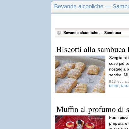
Bevande alcooliche — Samb
Bevande alcooliche — Sambuca
Biscotti alla sambuca
Svegliarsi 
cose più bel
nostalgia 
sentire. M
Il 18 febbra
NONE
NON
,
Muffin al profumo di
Fuori piove
preparare de