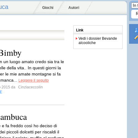
uca
Giochi
Autori
Link
Vedi i dossier Bevande
alcooliche
 Bimby
in un luogo amato credo sia tra le
le della vita.. In questi giorni la
per le mie amate montagne si fa
i manca...
Leggere il seguito
io 2015 da
Cinziaceccolin
E
 sambuca
 e fa freddo così ho deciso di
i piccoli dolcetti per riscaldi il