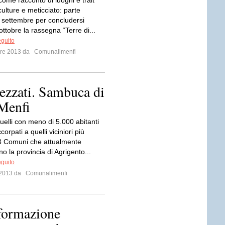
come racconto di luoghi e trait
culture e meticciato: parte
 settembre per concludersi
ttobre la rassegna “Terre di...
eguito
mbre 2013 da
Comunalimenfi
ezzati. Sambuca di
 Menfi
uelli con meno di 5.000 abitanti
orpati a quelli viciniori più
43 Comuni che attualmente
 la provincia di Agrigento...
eguito
o 2013 da
Comunalimenfi
 formazione