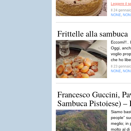
Leggere il s
Il 24 genna
NONE
NON
,
Frittelle alla sambuca
Eccomi!!.. 
Oggi, anch
voglio prop
che ho libe
Il 23 genna
NONE
NON
,
Francesco Guccini, Pav
Sambuca Pistoiese) – 
Siamo bast
people” su
meglio; in 
molto al di