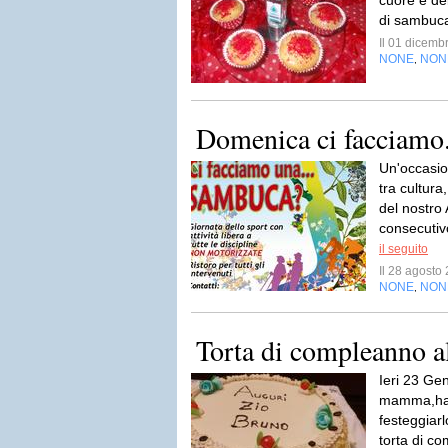
cuore e del
di sambuc
Il 01 dicem
NONE
NON
,
Domenica ci facciamo
Un'occasio
tra cultura
del nostro
consecutiv
il seguito
Il 28 agost
NONE
NON
,
Torta di compleanno a
Ieri 23 Gen
mamma,ha c
festeggiarl
torta di c