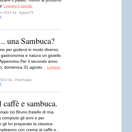
iziare il palato: muffin al profumo
a!
Leggere il seguito
bre 2014 da
Aglaia79
E
... una Sambuca?
ne per godersi in modo diverso,
, gastronomia e natura un gioiello
 Appennino.Per il secondo anno
o, domenica 31 agosto...
Leggere
o 2014 da
Paomaggi
E
l caffè e sambuca.
naio zio Bruno,fratello di mia
ompiuto gli anni e per
o gli ho preparato la classica
ompleanno con crema al caffè e...