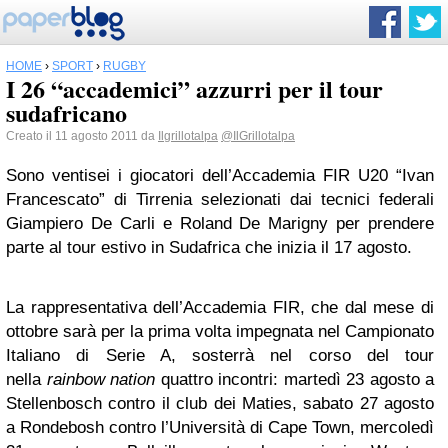
HOME
›
SPORT
›
RUGBY
I 26 “accademici” azzurri per il tour
sudafricano
Creato il 11 agosto 2011 da
Ilgrillotalpa
@IlGrillotalpa
Sono ventisei i giocatori dell’Accademia FIR U20 “Ivan
Francescato” di Tirrenia selezionati dai tecnici federali
Giampiero De Carli e Roland De Marigny per prendere
parte al tour estivo in Sudafrica che inizia il 17 agosto.
La rappresentativa dell’Accademia FIR, che dal mese di
ottobre sarà per la prima volta impegnata nel Campionato
Italiano di Serie A, sosterrà nel corso del tour
nella
rainbow nation
quattro incontri: martedì 23 agosto a
Stellenbosch contro il club dei Maties, sabato 27 agosto
a Rondebosh contro l’Università di Cape Town, mercoledì