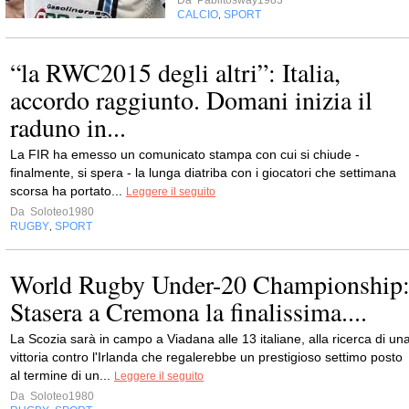
Da
Pablitosway1983
CALCIO
SPORT
,
“la RWC2015 degli altri”: Italia,
accordo raggiunto. Domani inizia il
raduno in...
La FIR ha emesso un comunicato stampa con cui si chiude -
finalmente, si spera - la lunga diatriba con i giocatori che settimana
scorsa ha portato...
Leggere il seguito
Da
Soloteo1980
RUGBY
SPORT
,
World Rugby Under-20 Championship
Stasera a Cremona la finalissima....
La Scozia sarà in campo a Viadana alle 13 italiane, alla ricerca di un
vittoria contro l'Irlanda che regalerebbe un prestigioso settimo posto
al termine di un...
Leggere il seguito
Da
Soloteo1980