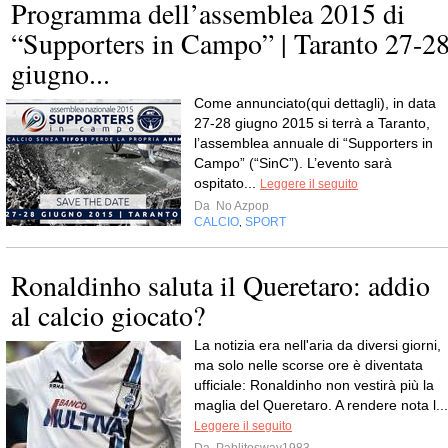
Programma dell’assemblea 2015 di
“Supporters in Campo” | Taranto 27-2
giugno...
Come annunciato(qui dettagli), in data
27-28 giugno 2015 si terrà a Taranto,
l’assemblea annuale di “Supporters in
Campo” (“SinC”). L’evento sarà
ospitato...
Leggere il seguito
Da
No Azpop
CALCIO
SPORT
,
Ronaldinho saluta il Queretaro: addio
al calcio giocato?
La notizia era nell'aria da diversi giorni,
ma solo nelle scorse ore è diventata
ufficiale: Ronaldinho non vestirà più la
maglia del Queretaro. A rendere nota l...
Leggere il seguito