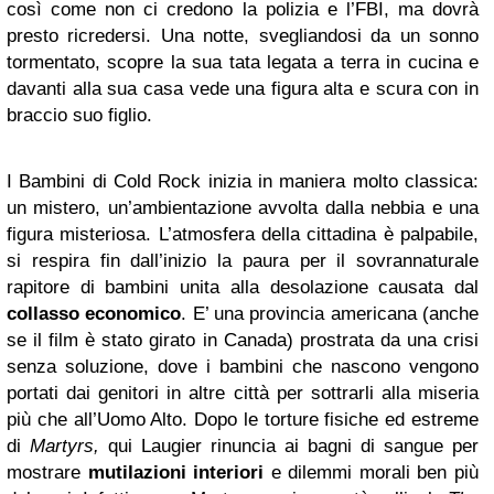
così come non ci credono la polizia e l’FBI, ma dovrà
presto ricredersi. Una notte, svegliandosi da un sonno
tormentato, scopre la sua tata legata a terra in cucina e
davanti alla sua casa vede una figura alta e scura con in
braccio suo figlio.
I Bambini di Cold Rock inizia in maniera molto classica:
un mistero, un’ambientazione avvolta dalla nebbia e una
figura misteriosa. L’atmosfera della cittadina è palpabile,
si respira fin dall’inizio la paura per il sovrannaturale
rapitore di bambini unita alla desolazione causata dal
collasso economico
. E’ una provincia americana (anche
se il film è stato girato in Canada) prostrata da una crisi
senza soluzione, dove i bambini che nascono vengono
portati dai genitori in altre città per sottrarli alla miseria
più che all’Uomo Alto. Dopo le torture fisiche ed estreme
di
Martyrs,
qui Laugier rinuncia ai bagni di sangue per
mostrare
mutilazioni interiori
e dilemmi morali ben più