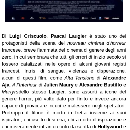
Di
Luigi Criscuolo
.
Pascal Laugier
è stato uno dei
protagonisti della scena del
nouveau cinéma d’horreur
francese, breve fiammata del cinema di genere degli anni
zero, in cui sembrava che tutti gli orrori di inizio secolo si
fossero catalizzati nelle opere di alcuni giovani registi
francesi. Intrisi di sangue, violenza e disperazione,
alcuni di questi film, come
Alta Tensione
di
Alexandre
Aja
,
A l’Interieur
di
Julien Maury
e
Alexandre Bustillo
e
Martyrs
dello stesso Laugier, sono assurti a icone del
genere horror, più volte dato per finito e invece ancora
capace di provocare incubi e malessere negli spettatori.
Purtroppo il filone è morto in fretta insieme ai suoi
ispiratori, chi uscito di scena, chi a corto di ispirazione e
chi miseramente infranto contro la scritta di
Hollywood
e