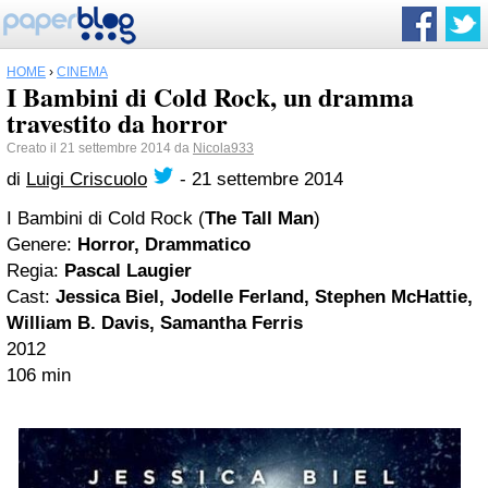
HOME
›
CINEMA
I Bambini di Cold Rock, un dramma
travestito da horror
Creato il 21 settembre 2014 da
Nicola933
di
Luigi Criscuolo
-
21 settembre 2014
I Bambini di Cold Rock (
The Tall Man
)
Genere:
Horror, Drammatico
Regia:
Pascal Laugier
Cast:
Jessica Biel, Jodelle Ferland, Stephen McHattie,
William B. Davis, Samantha Ferris
2012
106 min