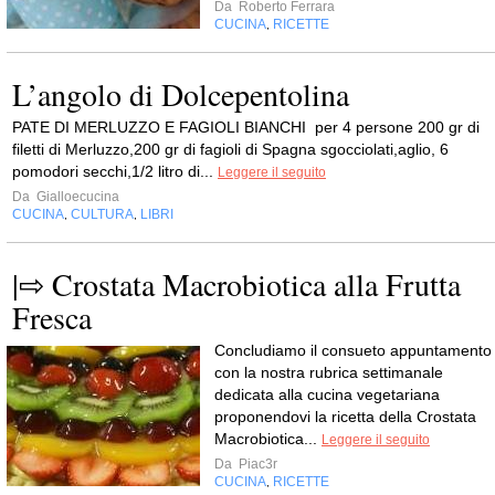
Da
Roberto Ferrara
CUCINA
RICETTE
,
L’angolo di Dolcepentolina
PATE DI MERLUZZO E FAGIOLI BIANCHI per 4 persone 200 gr di
filetti di Merluzzo,200 gr di fagioli di Spagna sgocciolati,aglio, 6
pomodori secchi,1/2 litro di...
Leggere il seguito
Da
Gialloecucina
CUCINA
CULTURA
LIBRI
,
,
|⇨ Crostata Macrobiotica alla Frutta
Fresca
Concludiamo il consueto appuntamento
con la nostra rubrica settimanale
dedicata alla cucina vegetariana
proponendovi la ricetta della Crostata
Macrobiotica...
Leggere il seguito
Da
Piac3r
CUCINA
RICETTE
,