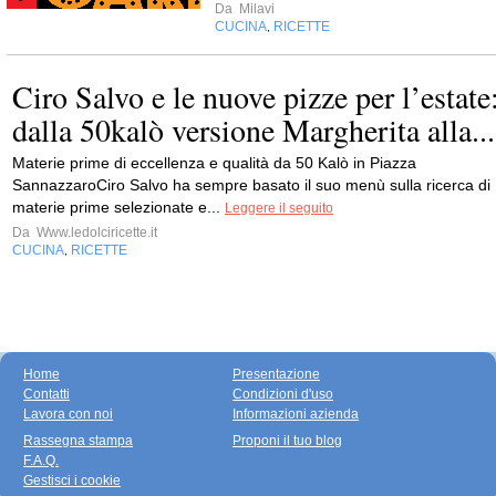
Da
Milavi
CUCINA
RICETTE
,
Ciro Salvo e le nuove pizze per l’estate
dalla 50kalò versione Margherita alla...
Materie prime di eccellenza e qualità da 50 Kalò in Piazza
SannazzaroCiro Salvo ha sempre basato il suo menù sulla ricerca di
materie prime selezionate e...
Leggere il seguito
Da
Www.ledolciricette.it
CUCINA
RICETTE
,
Home
Presentazione
Contatti
Condizioni d'uso
Lavora con noi
Informazioni azienda
Rassegna stampa
Proponi il tuo blog
F.A.Q.
Gestisci i cookie