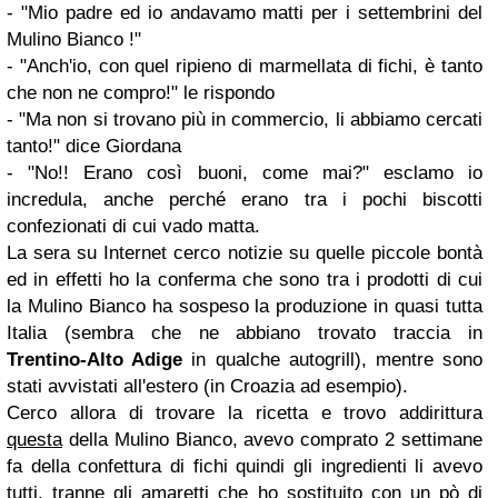
- "Mio padre ed io andavamo matti per i settembrini del
Mulino Bianco !"
- "Anch'io, con quel ripieno di marmellata di fichi, è tanto
che non ne compro!" le rispondo
- "Ma non si trovano più in commercio, li abbiamo cercati
tanto!" dice Giordana
- "No!! Erano così buoni, come mai?" esclamo io
incredula, anche perché erano tra i pochi biscotti
confezionati di cui vado matta.
La sera su Internet cerco notizie su quelle piccole bontà
ed in effetti ho la conferma che sono tra i prodotti di cui
la Mulino Bianco ha sospeso la produzione in quasi tutta
Italia (sembra che ne abbiano trovato traccia in
Trentino-Alto Adige
in qualche autogrill), mentre sono
stati avvistati all'estero (in Croazia ad esempio).
Cerco allora di trovare la ricetta e trovo addirittura
questa
della Mulino Bianco, avevo comprato 2 settimane
fa della confettura di fichi quindi gli ingredienti li avevo
tutti, tranne gli amaretti che ho sostituito con un pò di