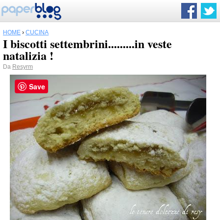
HOME
›
CUCINA
I biscotti settembrini.........in veste
natalizia !
Da
Resyrm
Save