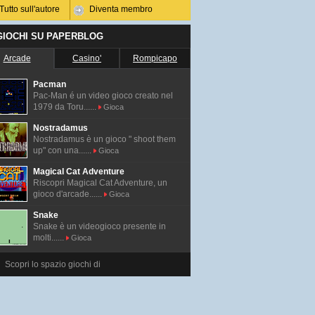
Tutto sull'autore
Diventa membro
 GIOCHI SU PAPERBLOG
Arcade
Casino'
Rompicapo
Pacman
Pac-Man é un video gioco creato nel
1979 da Toru......
Gioca
Nostradamus
Nostradamus è un gioco " shoot them
up" con una......
Gioca
Magical Cat Adventure
Riscopri Magical Cat Adventure, un
gioco d'arcade......
Gioca
Snake
Snake è un videogioco presente in
molti......
Gioca
Scopri lo spazio giochi di