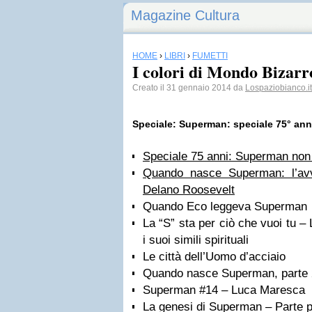
Magazine Cultura
HOME
›
LIBRI
›
FUMETTI
I colori di Mondo Bizarr
Creato il 31 gennaio 2014 da
Lospaziobianco.it
Speciale: Superman: speciale 75° ann
Speciale 75 anni: Superman no
Quando nasce Superman: l’avve
Delano Roosevelt
Quando Eco leggeva Superman
La “S” sta per ciò che vuoi tu 
i suoi simili spirituali
Le città dell’Uomo d’acciaio
Quando nasce Superman, parte 
Superman #14 – Luca Maresca
La genesi di Superman – Parte pr