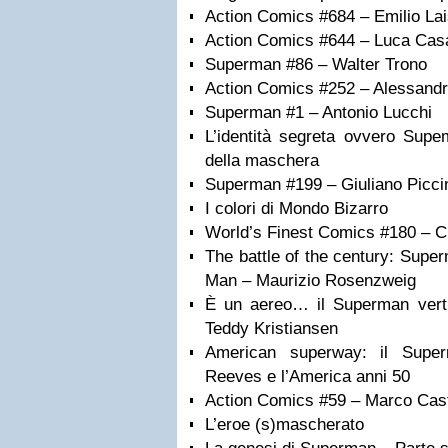
Action Comics #684 – Emilio La
Action Comics #644 – Luca Cas
Superman #86 – Walter Trono
Action Comics #252 – Alessandr
Superman #1 – Antonio Lucchi
L’identità segreta ovvero Supe
della maschera
Superman #199 – Giuliano Picci
I colori di Mondo Bizarro
World’s Finest Comics #180 – Cl
The battle of the century: Supe
Man – Maurizio Rosenzweig
È un aereo… il Superman verti
Teddy Kristiansen
American superway: il Super
Reeves e l’America anni 50
Action Comics #59 – Marco Cast
L’eroe (s)mascherato