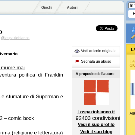
Giochi
Autori
o
@lospaziobianco
L
Vedi articolo originale
iversario
L'
Segnala un abuso
GI
n muore mai
A proposito dell'autore
ntura politica di Franklin
– Le sfumature di Superman e
Lospaziobianco.it
Agi
92403
condivisioni
2 – comic book
Vedi il suo profilo
Vedi il suo blog
ima (religione e letteratura)