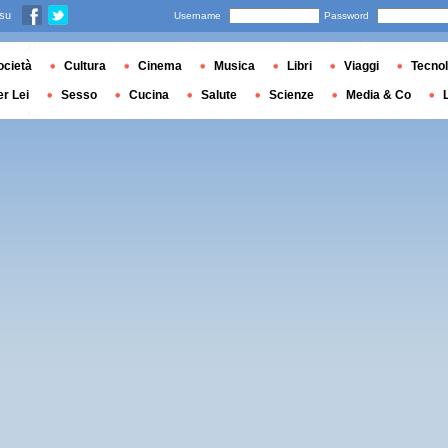
 su
Username
Password
ocietà
Cultura
Cinema
Musica
Libri
Viaggi
Tecnol
er Lei
Sesso
Cucina
Salute
Scienze
Media & Co