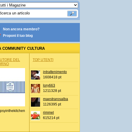
Non ancora membro?
Proponi il tuo blog
A COMMUNITY CULTURA
AUTORE DEL
TOP UTENTI
ORNO
intrattenimento
1608418 pt
lory663
1211328 pt
maestrarosalba
1126395 pt
psyinthekitchen
rimmel
615214 pt