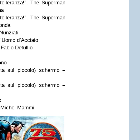
ntolleranza!”, The Superman
ma
ntolleranza!”, The Superman
conda
Nunziati
ell’Uomo d’Acciaio
Fabio Detullio
ono
ta sul piccolo) schermo –
ta sul piccolo) schermo –
o
– Michel Mammi