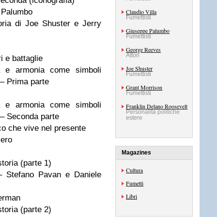
econda (iconografia)
 Palumbo
Claudio Villa
Fumettisti
ria di Joe Shuster e Jerry
Giuseppe Palumbo
Fumettisti
George Reeves
Attori
i e battaglie
Joe Shuster
a e armonia come simboli
Fumettisti
à – Prima parte
Grant Morrison
Fumettisti
a e armonia come simboli
Franklin Delano Roosevelt
Personalità politiche
tà – Seconda parte
estere
o che vive nel presente
ero
Magazines
toria (parte 1)
Cultura
 Stefano Pavan e Daniele
Fumetti
Libri
perman
toria (parte 2)