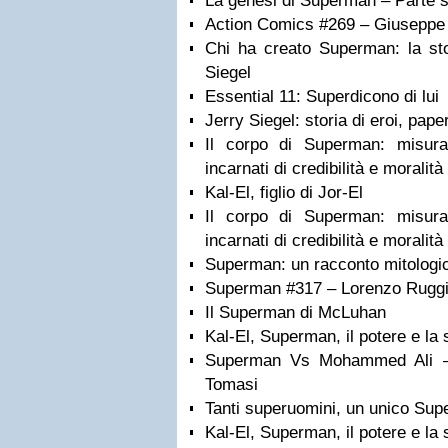
La genesi di Superman – Parte s
Action Comics #269 – Giuseppe
Chi ha creato Superman: la sto
Siegel
Essential 11: Superdicono di lui
Jerry Siegel: storia di eroi, paper
Il corpo di Superman: misur
incarnati di credibilità e moralit
Kal-El, figlio di Jor-El
Il corpo di Superman: misur
incarnati di credibilità e morali
Superman: un racconto mitologic
Superman #317 – Lorenzo Ruggi
Il Superman di McLuhan
Kal-El, Superman, il potere e la s
Superman Vs Mohammed Ali –
Tomasi
Tanti superuomini, un unico Su
Kal-El, Superman, il potere e la s