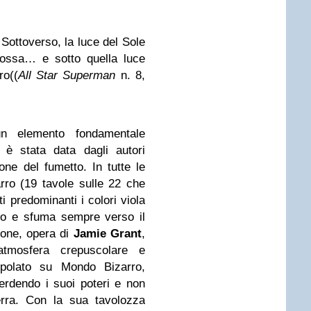
ottoverso, la luce del Sole
rossa… e sotto quella luce
ro((
All Star Superman
n. 8,
 elemento fondamentale
 è stata data dagli autori
ione del fumetto. In tutte le
ro (19 tavole sulle 22 che
i predominanti i colori viola
o e sfuma sempre verso il
ione, opera di
Jamie Grant
,
atmosfera crepuscolare e
polato su Mondo Bizarro,
erdendo i suoi poteri e non
erra. Con la sua tavolozza