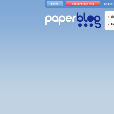
Home
Proponi il tuo blog
Seguici
S
P