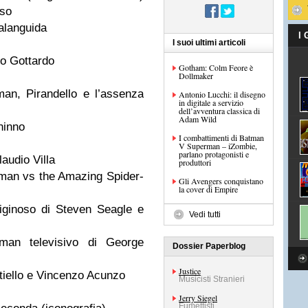
iso
alanguida
I
I suoi ultimi articoli
o Gottardo
Gotham: Colm Feore è
Dollmaker
man, Pirandello e l’assenza
Antonio Lucchi: il disegno
in digitale a servizio
dell’avventura classica di
Adam Wild
ninno
I combattimenti di Batman
V Superman – iZombie,
parlano protagonisti e
audio Villa
produttori
rman vs the Amazing Spider-
Gli Avengers conquistano
la cover di Empire
ginoso di Steven Seagle e
Vedi tutti
man televisivo di George
Dossier Paperblog
Justice
iello e Vincenzo Acunzo
Musicisti Stranieri
Jerry Siegel
Fumettisti