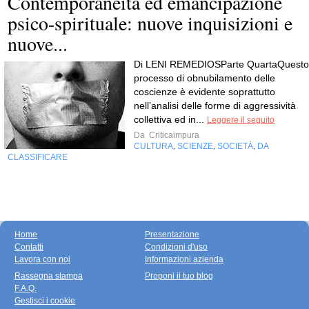
Contemporaneità ed emancipazione
psico-spirituale: nuove inquisizioni e
nuove...
Di LENI REMEDIOSParte QuartaQuesto
processo di obnubilamento delle
coscienze è evidente soprattutto
nell’analisi delle forme di aggressività
collettiva ed in...
Leggere il seguito
Da
Criticaimpura
CULTURA
SCIENZE
SOCIETÀ
DA
,
,
,
CLASSIFICARE
Home
Presentazione
Contatti
Condizioni d'uso
Lavora con noi
Informazioni azienda
Rassegna stampa
Proponi il tuo blog
F.A.Q.
Gestisci i cookie