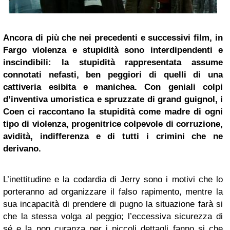
Ancora di più che nei precedenti e successivi film, in
Fargo violenza e stupidità sono interdipendenti e
inscindibili: la stupidità rappresentata assume
connotati nefasti, ben peggiori di quelli di una
cattiveria esibita e manichea. Con geniali colpi
d’inventiva umoristica e spruzzate di grand guignol, i
Coen ci raccontano la stupidità come madre di ogni
tipo di violenza, progenitrice colpevole di corruzione,
avidità, indifferenza e di tutti i crimini che ne
derivano.
L’inettitudine e la codardia di Jerry sono i motivi che lo
porteranno ad organizzare il falso rapimento, mentre la
sua incapacità di prendere di pugno la situazione farà si
che la stessa volga al peggio; l’eccessiva sicurezza di
sé e la non curanza per i piccoli dettagli fanno si che