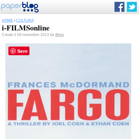
HOME
›
CULTURA
i-FILMSonline
Creato il 09 novembre 2013 da
Ifilms
Save