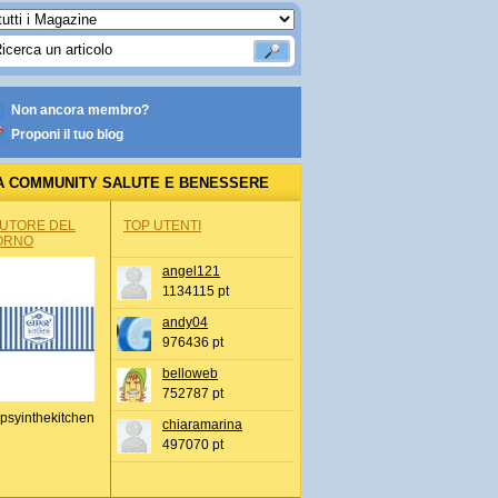
Non ancora membro?
Proponi il tuo blog
A COMMUNITY SALUTE E BENESSERE
AUTORE DEL
TOP UTENTI
ORNO
angel121
1134115 pt
andy04
976436 pt
belloweb
752787 pt
psyinthekitchen
chiaramarina
497070 pt