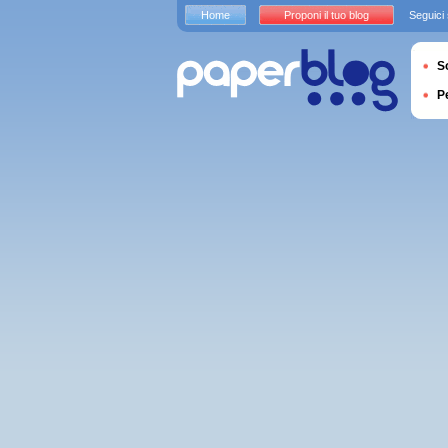
Home
Proponi il tuo blog
Seguici
S
P