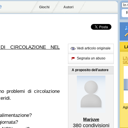
e
Giochi
Autori
DI CIRCOLAZIONE NEL
L
Vedi articolo originale
L'
Segnala un abuso
GI
A proposito dell'autore
nno problemi di circolazione
eridi.
Agi
 alimentazione?
Marjuve
giornata?
380
condivisioni