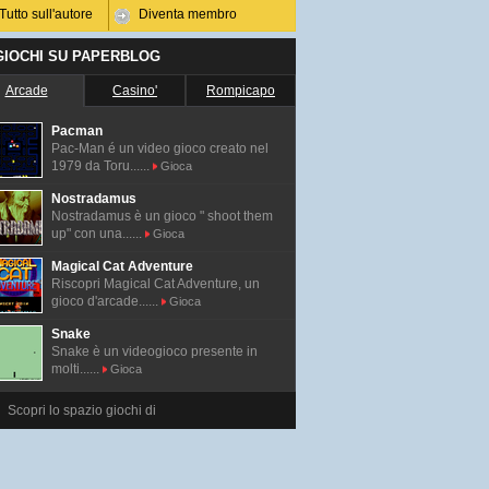
Tutto sull'autore
Diventa membro
 GIOCHI SU PAPERBLOG
Arcade
Casino'
Rompicapo
Pacman
Pac-Man é un video gioco creato nel
1979 da Toru......
Gioca
Nostradamus
Nostradamus è un gioco " shoot them
up" con una......
Gioca
Magical Cat Adventure
Riscopri Magical Cat Adventure, un
gioco d'arcade......
Gioca
Snake
Snake è un videogioco presente in
molti......
Gioca
Scopri lo spazio giochi di