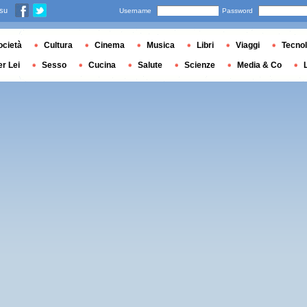
 su
Username
Password
ocietà
Cultura
Cinema
Musica
Libri
Viaggi
Tecnol
er Lei
Sesso
Cucina
Salute
Scienze
Media & Co