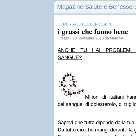
Magazine Salute e Benesser
HOME
›
SALUTE E BENESSERE
i grassi che fanno bene
Creato il 20 novembre 2010 da
Marjuve
ANCHE TU HAI PROBLEMI 
SANGUE?
Milioni di italiani ha
del sangue, di colesterolo, di triglic
Sapevi che tutto dipende dalla tua
Da tutto ciò che mangi durante la 