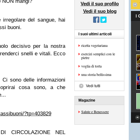
he NON mangi?
Vedi il suo profilo
Vedi il suo blog
I
 irregolare del sangue, hai
si buoni.
I suoi ultimi articoli
ricetta vegetariana
uolo decisivo per la nostra
enderci snelli e vitali. Ecco
esercizi semplici con le
pietre
voglia di torta
una storia bellissima
 Ci sono delle informazioni
Vedi tutti
coprirai cosa sono, a che
...
Magazine
Salute e Benessere
rassibuoni/?tp=403829
DI CIRCOLAZIONE NEL