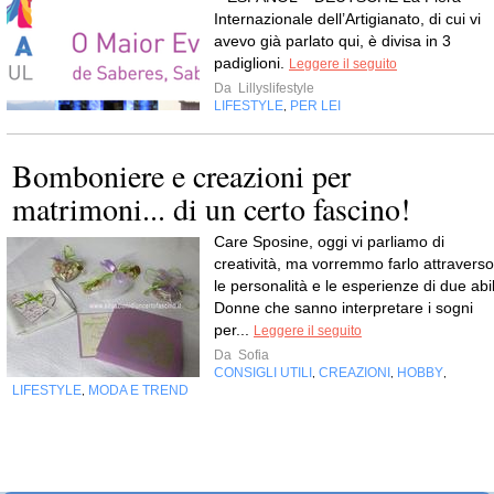
Internazionale dell’Artigianato, di cui vi
avevo già parlato qui, è divisa in 3
padiglioni.
Leggere il seguito
Da
Lillyslifestyle
LIFESTYLE
PER LEI
,
Bomboniere e creazioni per
matrimoni... di un certo fascino!
Care Sposine, oggi vi parliamo di
creatività, ma vorremmo farlo attraverso
le personalità e le esperienze di due abil
Donne che sanno interpretare i sogni
per...
Leggere il seguito
Da
Sofia
CONSIGLI UTILI
CREAZIONI
HOBBY
,
,
,
LIFESTYLE
MODA E TREND
,