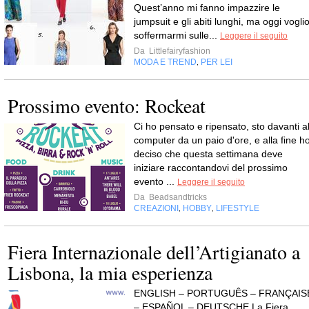
Quest’anno mi fanno impazzire le
jumpsuit e gli abiti lunghi, ma oggi vogli
soffermarmi sulle...
Leggere il seguito
Da
Littlefairyfashion
MODA E TREND
PER LEI
,
Prossimo evento: Rockeat
Ci ho pensato e ripensato, sto davanti a
computer da un paio d'ore, e alla fine h
deciso che questa settimana deve
iniziare raccontandovi del prossimo
evento ...
Leggere il seguito
Da
Beadsandtricks
CREAZIONI
HOBBY
LIFESTYLE
,
,
Fiera Internazionale dell’Artigianato a
Lisbona, la mia esperienza
ENGLISH – PORTUGUÊS – FRANÇAIS
– ESPAÑOL – DEUTSCHE La Fiera