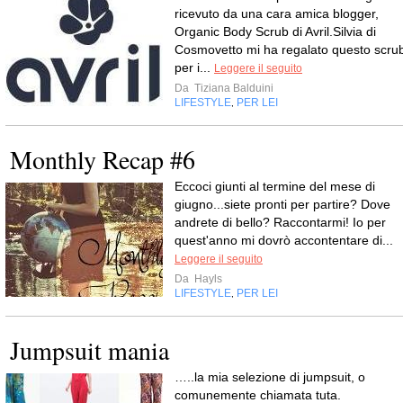
ricevuto da una cara amica blogger,
Organic Body Scrub di Avril.Silvia di
Cosmovetto mi ha regalato questo scru
per i...
Leggere il seguito
Da
Tiziana Balduini
LIFESTYLE
PER LEI
,
Monthly Recap #6
Eccoci giunti al termine del mese di
giugno...siete pronti per partire? Dove
andrete di bello? Raccontarmi! Io per
quest'anno mi dovrò accontentare di...
Leggere il seguito
Da
Hayls
LIFESTYLE
PER LEI
,
Jumpsuit mania
…..la mia selezione di jumpsuit, o
comunemente chiamata tuta.