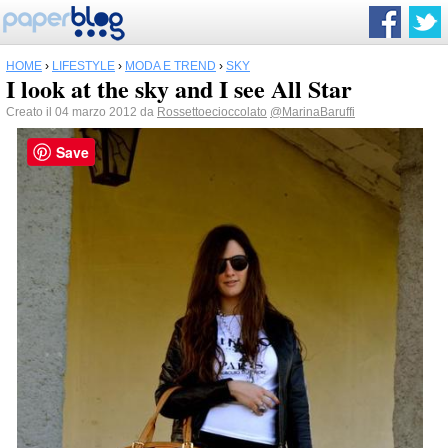
HOME
›
LIFESTYLE
›
MODA E TREND
›
SKY
I look at the sky and I see All Star
Creato il 04 marzo 2012 da
Rossettoecioccolato
@MarinaBaruffi
Save